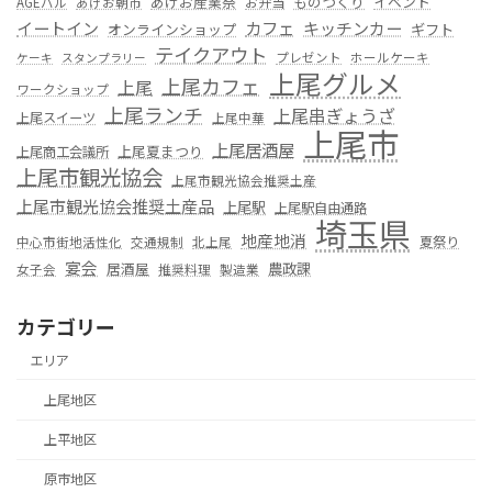
あげお産業祭
ものつくり
イベント
お弁当
AGEバル
あげお朝市
カフェ
イートイン
キッチンカー
オンラインショップ
ギフト
テイクアウト
プレゼント
ホールケーキ
ケーキ
スタンプラリー
上尾グルメ
上尾カフェ
上尾
ワークショップ
上尾ランチ
上尾串ぎょうざ
上尾スイーツ
上尾中華
上尾市
上尾居酒屋
上尾夏まつり
上尾商工会議所
上尾市観光協会
上尾市観光協会推奨土産
上尾市観光協会推奨土産品
上尾駅
上尾駅自由通路
埼玉県
地産地消
夏祭り
中心市街地活性化
交通規制
北上尾
宴会
居酒屋
農政課
女子会
推奨料理
製造業
カテゴリー
エリア
上尾地区
上平地区
原市地区