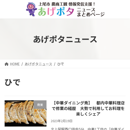
コ
ナ
ン
ビ
テ
ゲ
ン
ー
ツ
シ
へ
ョ
あげポタニュース
ス
ン
キ
に
ッ
移
プ
動
HOME
あげポタニュース
ひで
ひで
【中華ダイニング秀】 都内中華料理店
商業
で修業の経歴 大勢で利用してお料理を
楽しくシェア
2023年2月19日
北上尾駅西口徒歩5分、中妻1丁目の「中華ダイ