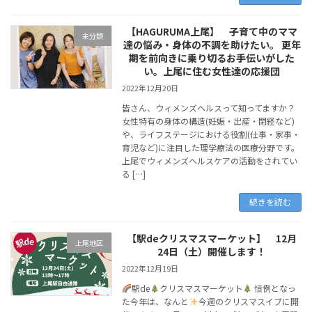
【HAGURUMA上尾】 子育て中のママ
未分類
達の悩み・身体の不調を助けたい。 更年
期を前向きに乗り切るお手伝いがした
い。上尾に住む女性達の応援団
2022年12月20日
皆さん、ウィメンズヘルスって知ってますか？
女性特有の身体の構造(妊娠・出産・閉経など)
や、ライフステージにおける役割(仕事・家事・
育児など)に注目した理学療法の医療分野です。
上尾でウィメンズヘルスケアの活動をされてい
る […]
続きを読む
【駅deクリスマスマーケット】 12月
上尾地区
24日（土）開催します！
2022年12月19日
駅de
クリスマスマーケット
恒例となっ
た今年は、なんと
今週のクリスマスイブに開