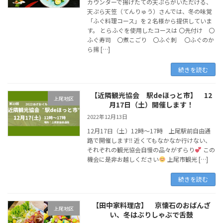
カウンターで揚げたての天ぷらがいただける、
天ぷら天笠（てんりゅう）さんでは、冬の味覚
「ふぐ料理コース」を２名様から提供していま
す。 とらふぐを使用したコースは 〇先付け 〇
ふぐ寿司 〇煮こごり 〇ふぐ刺 〇ふぐのか
ら揚 […]
続きを読む
【近隣観光協会 駅deほっと市】 12
上尾地区
月17日（土）開催します！
2022年12月13日
12月17日（土）12時～17時 上尾駅前自由通
路で開催します‼ 近くてもなかなか行けない、
それぞれの観光協会自慢の品々がずらり
この
機会に是非お越しください
上尾市観光 […]
続きを読む
【田中家料理店】 京懐石のおばんざ
上尾地区
い、冬はぶりしゃぶで舌鼓