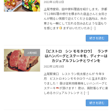
2022年12月12日
上尾市愛宕、田中家料理店を紹介します。 京都
で12年料理の修行を積まれた店主さんと女将さ
んが明るい笑顔で迎えてくださる店内は、外の
寒さも一瞬にして忘れる包み込むような温もり
を感じます
まずはいただいたお […]
続きを読む
【ビストロ シン モモタロウ】 ランチ
上尾地区
はハンバーグとステーキを、ディナーは
カジュアルフレンチとワインを
2022年12月10日
上尾駅東口 レストラン桃太楼さんが 今年９
月 ビストロ #シンモモタロウ へと生まれ変わ
りました！ 昼は従来同様美味しいハンバーグと
ステーキ
が頂けます！ 夜は、肩肘張らずに楽
しめるカジュアルフレンチ と […]
続きを読む