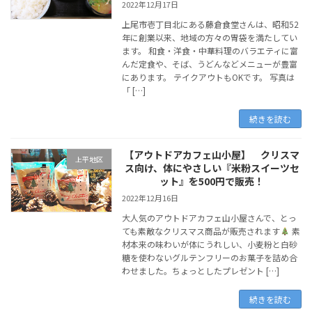
2022年12月17日
上尾市壱丁目北にある藤倉食堂さんは、昭和52
年に創業以来、地域の方々の胃袋を満たしてい
ます。 和食・洋食・中華料理のバラエティに富
んだ定食や、そば、うどんなどメニューが豊富
にあります。 テイクアウトもOKです。 写真は
「 […]
続きを読む
【アウトドアカフェ山小屋】 クリスマ
上平地区
ス向け、体にやさしい『米粉スイーツセ
ット』を500円で販売！
2022年12月16日
大人気のアウトドアカフェ山小屋さんで、とっ
ても素敵なクリスマス商品が販売されます
素
材本来の味わいが体にうれしい、小麦粉と白砂
糖を使わないグルテンフリーのお菓子を詰め合
わせました。ちょっとしたプレゼント […]
続きを読む