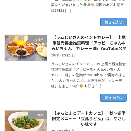
菜などが並びました
次回のあげお朝市
は1月28 […]
続きを読む
【ラムじいさんのインドカレー】 上尾
上尾地区
市観光協会推奨料理「アッピーちゃん&
みいちゃん カレー三昧」YouTube公開
2022年12月23日
ラムじいさんのインドカレーの 上尾市観光協会
推奨料理認定「アッピーちゃん&みいちゃん
カレー三昧」の動画が YouTubeに公開されまし
た。 みぃちゃんこと、黒澤社長が「カレー三
昧」を楽しく紹介
お好き […]
続きを読む
【ぷちとまとアートカフェ】 秋～冬季
上平地区
限定メニュー「豆乳うどん」は、やさし
い味です
2022年12月22日