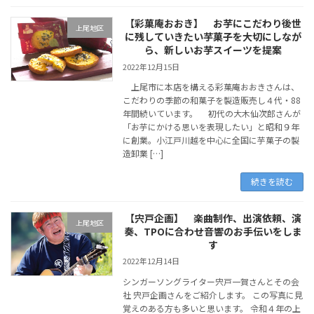
【彩菓庵おおき】 お芋にこだわり後世
上尾地区
に残していきたい芋菓子を大切にしなが
ら、新しいお芋スイーツを提案
2022年12月15日
上尾市に本店を構える彩菓庵おおきさんは、
こだわりの季節の和菓子を製造販売し４代・88
年間続いています。 初代の大木仙次郎さんが
「お芋にかける思いを表現したい」と昭和９年
に創業。小江戸川越を中心に全国に芋菓子の製
造卸業 […]
続きを読む
【宍戸企画】 楽曲制作、出演依頼、演
上尾地区
奏、TPOに合わせ音響のお手伝いをしま
す
2022年12月14日
シンガーソングライター宍戸一賀さんとその会
社 宍戸企画さんをご紹介します。 この写真に見
覚えのある方も多いと思います。 令和４年の上