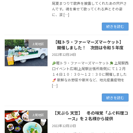
尾夏まつりで歌声を披露してくれたあの宍戸さ
んです。魂を乗せて歌ってくれる声とその姿
に、涙 […]
続きを読む
【軽トラ・ファーマーズマーケット】
上尾地区
開催しました！ 次回は令和５年度
2022年12月14日
軽トラ・ファーマーズマーケット
上尾駅西
口イベント広場(上尾駅出張所南側)にて１２月
１４日１０：３０〜１２：３０に開催しました
新鮮なお野菜や新米など、地元産農産物を
[…]
続きを読む
【天ぷら 天笠】 冬の味覚「ふぐ料理コ
上尾地区
ース」を２名様から提供
2022年12月13日