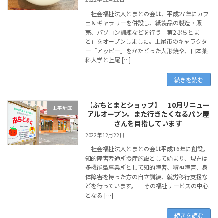
社会福祉法人とまとの会は、平成27年にカフ
ェ＆ギャラリーを併設し、紙製品の製造・販
売、パソコン訓練などを行う「第2ぷちとま
と」をオープンしました。上尾市のキャラクタ
ー「アッピー」をかたどった人形焼や、日本薬
科大学と上尾 […]
続きを読む
【ぷちとまとショップ】 10月リニュー
上平地区
アルオープン。また行きたくなるパン屋
さんを目指しています
2022年12月22日
社会福祉法人とまとの会は平成16年に創設。
知的障害者通所授産施設として始まり、現在は
多機能型事業所として知的障害、精神障害、身
体障害を持った方の自立訓練、就労移行支援な
どを行っています。 その福祉サービスの中心
となる […]
続きを読む