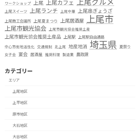
上尾グルメ
上尾カフェ
上尾
ワークショップ
上尾ランチ
上尾串ぎょうざ
上尾スイーツ
上尾中華
上尾市
上尾居酒屋
上尾夏まつり
上尾商工会議所
上尾市観光協会
上尾市観光協会推奨土産
上尾市観光協会推奨土産品
上尾駅
上尾駅自由通路
埼玉県
地産地消
夏祭り
中心市街地活性化
交通規制
北上尾
宴会
居酒屋
農政課
女子会
推奨料理
製造業
カテゴリー
エリア
上尾地区
上平地区
原市地区
大石地区
大谷地区