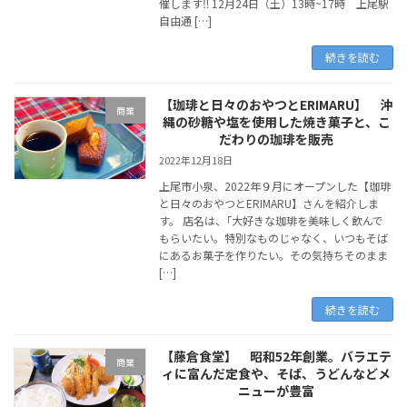
催します‼ 12月24日（土）13時~17時 上尾駅
自由通 […]
続きを読む
【珈琲と日々のおやつとERIMARU】 沖
商業
縄の砂糖や塩を使用した焼き菓子と、こ
だわりの珈琲を販売
2022年12月18日
上尾市小泉、2022年９月にオープンした【珈琲
と日々のおやつとERIMARU】さんを紹介しま
す。 店名は、｢大好きな珈琲を美味しく飲んで
もらいたい。特別なものじゃなく、いつもそば
にあるお菓子を作りたい。その気持ちそのまま
[…]
続きを読む
【藤倉食堂】 昭和52年創業。バラエテ
商業
ィに富んだ定食や、そば、うどんなどメ
ニューが豊富