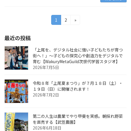
投
固
固
1
2
»
定
定
稿
ペ
ペ
最近の投稿
の
ー
ー
ジ
ジ
ペ
「上尾を、デジタル社会に強い子どもたちが育つ
街へ！」〜子どもの探究心や創造力をデジタルで
ー
育む【WakuryMetaGuild次世代学習スタジオ】
ジ
2026年7月5日
送
令和８年「上尾夏まつり」が７月１８日（土）・
り
１９日（日）に開催されます！
2026年7月2日
第二の人生は農業でやり甲斐を実感。朝採れ野菜
を直売する【武笠農園】
2026年6月18日