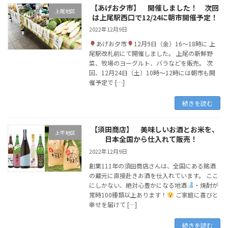
【あげお夕市】 開催しました！ 次回
上尾地区
は上尾駅西口で12/24に朝市開催予定！
2022年12月9日
あげお夕市
12月9日（金）16～18時に 上
尾駅改札前にて開催しました。 上尾の新鮮野
菜、牧場のヨーグルト、バラなどを販売。 次
回、12月24日（土）10時〜12時には朝市も開
催予定で […]
続きを読む
【須田商店】 美味しいお酒とお米を、
上平地区
日本全国から仕入れて販売！
2022年12月9日
創業111年の須田商店さんは、全国にある銘酒
の蔵元に直接赴きお酒を仕入れています。 ここ
にしかない、絶対心豊かになる地酒
・焼酎が
常時100種類以上あります！
ご家庭に喜びと
幸せを届けて […]
続きを読む