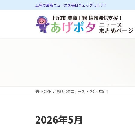
コ
ナ
上尾の最新ニュースを毎日チェックしよう！
ン
ビ
テ
ゲ
ン
ー
ツ
シ
へ
ョ
ス
ン
キ
に
ッ
移
プ
動
HOME
あげポタニュース
2026年5月
2026年5月