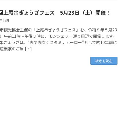
回上尾串ぎょうざフェス 5月23日（土）開催！
5月21日
観光協会主催の「上尾串ぎょうざフェス」を、令和８年５月23
）午前11時～午後３時に、モンシェリー通り周辺で開催します。
ぎょうざは、“肉で肉巻くスタミナヒーロー”として約10年前に
産業祭のご当 […]
続きを読む