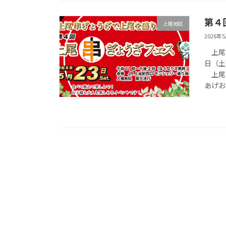
第４
上尾地区
2026年
上尾市
日（土
上尾串
あげお