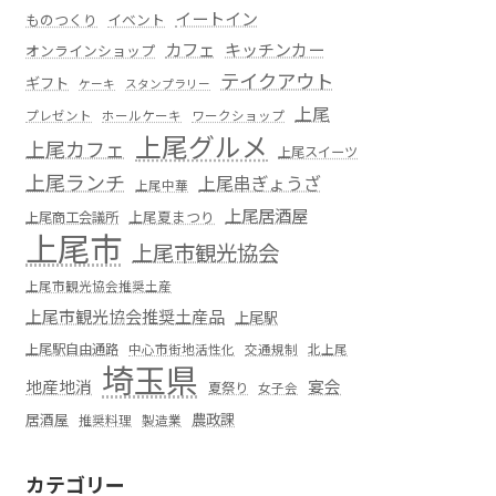
イートイン
ものつくり
イベント
カフェ
キッチンカー
オンラインショップ
テイクアウト
ギフト
ケーキ
スタンプラリー
上尾
プレゼント
ホールケーキ
ワークショップ
上尾グルメ
上尾カフェ
上尾スイーツ
上尾ランチ
上尾串ぎょうざ
上尾中華
上尾居酒屋
上尾夏まつり
上尾商工会議所
上尾市
上尾市観光協会
上尾市観光協会推奨土産
上尾市観光協会推奨土産品
上尾駅
上尾駅自由通路
中心市街地活性化
交通規制
北上尾
埼玉県
地産地消
宴会
夏祭り
女子会
居酒屋
農政課
推奨料理
製造業
カテゴリー