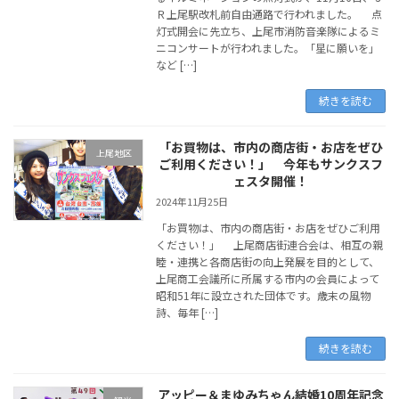
Ｒ上尾駅改札前自由通路で行われました。 点
灯式開会に先立ち、上尾市消防音楽隊によるミ
ニコンサートが行われました。「星に願いを」
など […]
続きを読む
「お買物は、市内の商店街・お店をぜひ
上尾地区
ご利用ください！」 今年もサンクスフ
ェスタ開催！
2024年11月25日
「お買物は、市内の商店街・お店をぜひご利用
ください！」 上尾商店街連合会は、相互の親
睦・連携と各商店街の向上発展を目的として、
上尾商工会議所に所属する市内の会員によって
昭和51年に設立された団体です。歳末の風物
詩、毎年 […]
続きを読む
アッピー＆まゆみちゃん結婚10周年記念