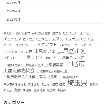
2022年8月
2022年7月
2022年6月
あげお産業祭
ものつくり
イベント
お弁当
AGEバル
あげお朝市
カフェ
イートイン
キッチンカー
オンラインショップ
ギフト
テイクアウト
プレゼント
ホールケーキ
ケーキ
スタンプラリー
上尾グルメ
上尾カフェ
上尾
ワークショップ
上尾ランチ
上尾串ぎょうざ
上尾スイーツ
上尾中華
上尾市
上尾居酒屋
上尾夏まつり
上尾商工会議所
上尾市観光協会
上尾市観光協会推奨土産
上尾市観光協会推奨土産品
上尾駅
上尾駅自由通路
埼玉県
地産地消
夏祭り
中心市街地活性化
交通規制
北上尾
宴会
居酒屋
農政課
女子会
推奨料理
製造業
カテゴリー