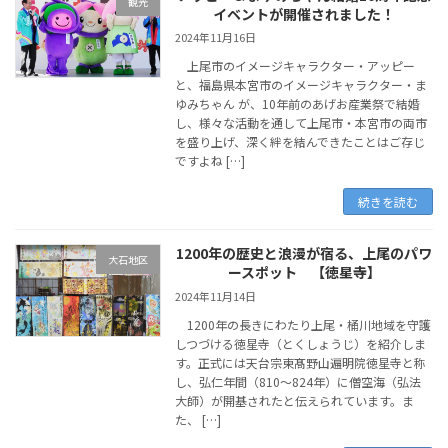
観光
イベントが開催されました！
2024年11月16日
上尾市のイメージキャラクター・アッピー
と、福島県本宮市のイメージキャラクター・ま
ゆみちゃん が、10年前のあげお産業祭で結婚
し、様々な活動を通して上尾市・本宮市の両市
を盛り上げ、深く絆を結んできたことはご存じ
ですよね […]
続きを読む
1200年の歴史と浪漫が宿る、上尾のパワ
大石地区
ースポット 【徳星寺】
2024年11月14日
1200年の長きにわたり上尾・桶川地域を守護
しつづける徳星寺（とくしょうじ）を紹介しま
す。正式には天台宗東髙野山遍明院徳星寺と称
し、弘仁年間（810～824年）に僧空海（弘法
大師）が開基されたと伝えられています。ま
た、 […]