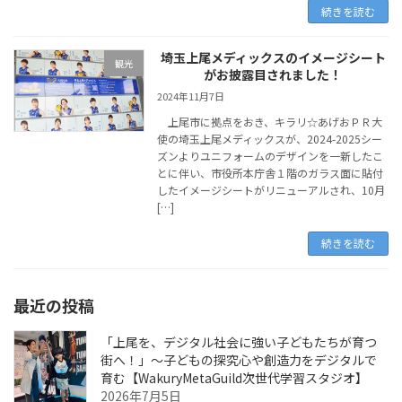
続きを読む
埼玉上尾メディックスのイメージシート
観光
がお披露目されました！
2024年11月7日
上尾市に拠点をおき、キラリ☆あげおＰＲ大
使の埼玉上尾メディックスが、2024-2025シー
ズンよりユニフォームのデザインを一新したこ
とに伴い、市役所本庁舎１階のガラス面に貼付
したイメージシートがリニューアルされ、10月
[…]
続きを読む
最近の投稿
「上尾を、デジタル社会に強い子どもたちが育つ
街へ！」〜子どもの探究心や創造力をデジタルで
育む【WakuryMetaGuild次世代学習スタジオ】
2026年7月5日