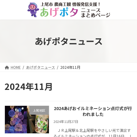
コ
ナ
ン
ビ
テ
ゲ
ン
ー
ツ
シ
へ
ョ
あげポタニュース
ス
ン
キ
に
ッ
移
プ
動
HOME
あげポタニュース
2024年11月
2024年11月
2024あげおイルミネーション点灯式が行
上尾地区
われました
2024年11月27日
ＪＲ上尾駅＆北上尾駅をやさしい光で演出す
るイルミネーションの点灯式が、11月16日、Ｊ