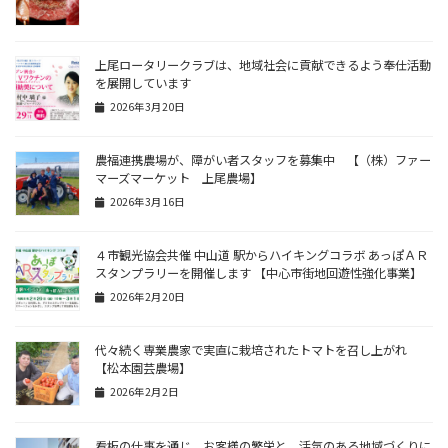
上尾ロータリークラブは、地域社会に貢献できるよう奉仕活動
を展開しています
2026年3月20日
農福連携農場が、障がい者スタッフを募集中 【（株）ファー
マーズマーケット 上尾農場】
2026年3月16日
４市観光協会共催 中山道 駅からハイキングコラボ あっぽＡＲ
スタンプラリーを開催します 【中心市街地回遊性強化事業】
2026年2月20日
代々続く専業農家で実直に栽培されたトマトを召し上がれ
【松本園芸農場】
2026年2月2日
看板の仕事を通じ、お客様の繁栄と、活気のある地域づくりに