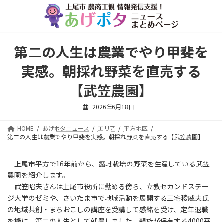
コ
ナ
ン
ビ
テ
ゲ
ン
ー
ツ
シ
第二の人生は農業でやり甲斐を
へ
ョ
ス
ン
実感。朝採れ野菜を直売する
キ
に
ッ
移
【武笠農園】
プ
動
2026年6月18日
HOME
あげポタニュース
エリア
平方地区
第二の人生は農業でやり甲斐を実感。朝採れ野菜を直売する【武笠農園】
上尾市平方で16年前から、露地栽培の野菜を生産している武笠
農園を紹介します。
武笠昭夫さんは上尾市役所に勤める傍ら、立教セカンドステー
ジ大学のゼミや、さいたま市で地域活動を展開する三宅稜威夫氏
の地域共創・まちおこしの講座を受講して感銘を受け、定年退職
を機に、第二の人生として就農しました。親族が保有する4000平