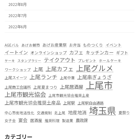
2022年8月
2022年7月
2022年6月
あげお産業祭
ものつくり
イベント
お弁当
AGEバル
あげお朝市
カフェ
イートイン
キッチンカー
オンラインショップ
ギフト
テイクアウト
プレゼント
ホールケーキ
ケーキ
スタンプラリー
上尾グルメ
上尾カフェ
上尾
ワークショップ
上尾ランチ
上尾串ぎょうざ
上尾スイーツ
上尾中華
上尾市
上尾居酒屋
上尾夏まつり
上尾商工会議所
上尾市観光協会
上尾市観光協会推奨土産
上尾市観光協会推奨土産品
上尾駅
上尾駅自由通路
埼玉県
地産地消
夏祭り
中心市街地活性化
交通規制
北上尾
宴会
居酒屋
農政課
女子会
推奨料理
製造業
カテゴリー