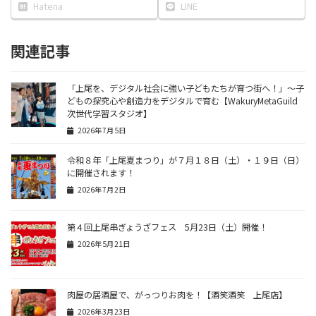
Hatena
LINE
関連記事
「上尾を、デジタル社会に強い子どもたちが育つ街へ！」〜子
どもの探究心や創造力をデジタルで育む【WakuryMetaGuild
次世代学習スタジオ】
2026年7月5日
令和８年「上尾夏まつり」が７月１８日（土）・１９日（日）
に開催されます！
2026年7月2日
第４回上尾串ぎょうざフェス 5月23日（土）開催！
2026年5月21日
肉屋の居酒屋で、がっつりお肉を！【酒笑酒笑 上尾店】
2026年3月23日