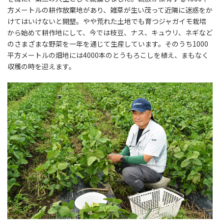
方メートルの耕作放棄地があり、雑草が生い茂って近隣に迷惑をか
けてはいけないと開墾。やや荒れた土地でも育つジャガイモ栽培
から始めて耕作地にして、今では枝豆、ナス、キュウリ、ネギなど
のさまざまな野菜を一年を通じて生産しています。そのうち1000
平方メートルの畑地には4000本のとうもろこしを植え、まもなく
収穫の時を迎えます。