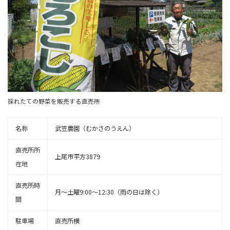
採れたての野菜を販売する直売所
名称
武笠農園（むかさのうえん）
直売所所
上尾市平方3879
在地
直売所時
月〜土曜9:00〜12:30（雨の日は除く）
間
駐車場
直売所横