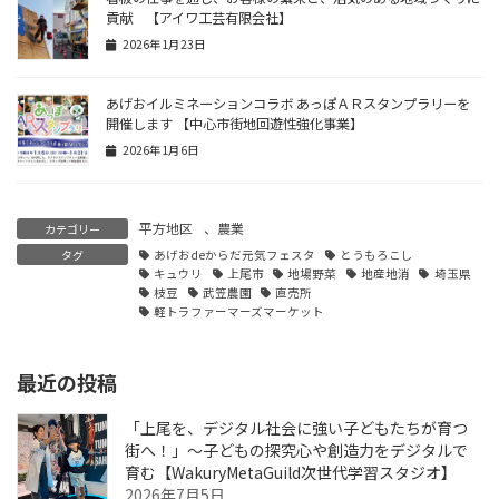
貢献 【アイワ工芸有限会社】
2026年1月23日
あげおイルミネーションコラボ あっぽＡＲスタンプラリーを
開催します 【中心市街地回遊性強化事業】
2026年1月6日
平方地区
、
農業
カテゴリー
タグ
あげおdeからだ元気フェスタ
とうもろこし
キュウリ
上尾市
地場野菜
地産地消
埼玉県
枝豆
武笠農園
直売所
軽トラファーマーズマーケット
最近の投稿
「上尾を、デジタル社会に強い子どもたちが育つ
街へ！」〜子どもの探究心や創造力をデジタルで
育む【WakuryMetaGuild次世代学習スタジオ】
2026年7月5日