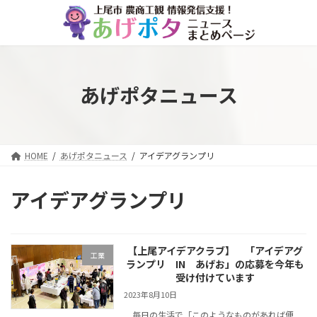
コ
ナ
ン
ビ
テ
ゲ
ン
ー
ツ
シ
へ
ョ
あげポタニュース
ス
ン
キ
に
ッ
移
プ
動
HOME
あげポタニュース
アイデアグランプリ
アイデアグランプリ
【上尾アイデアクラブ】 「アイデアグ
工業
ランプリ IN あげお」の応募を今年も
受け付けています
2023年8月10日
毎日の生活で「このようなものがあれば便