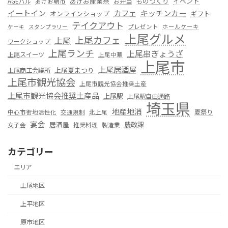
あげお産業祭
ものつくり
イベント
お弁当
AGEバル
あげお朝市
カフェ
イートイン
キッチンカー
オンラインショップ
ギフト
テイクアウト
プレゼント
ホールケーキ
ケーキ
スタンプラリー
上尾グルメ
上尾カフェ
上尾
ワークショップ
上尾ランチ
上尾串ぎょうざ
上尾スイーツ
上尾中華
上尾市
上尾居酒屋
上尾夏まつり
上尾商工会議所
上尾市観光協会
上尾市観光協会推奨土産
上尾市観光協会推奨土産品
上尾駅
上尾駅自由通路
埼玉県
地産地消
夏祭り
中心市街地活性化
交通規制
北上尾
宴会
居酒屋
農政課
女子会
推奨料理
製造業
カテゴリー
エリア
上尾地区
上平地区
原市地区