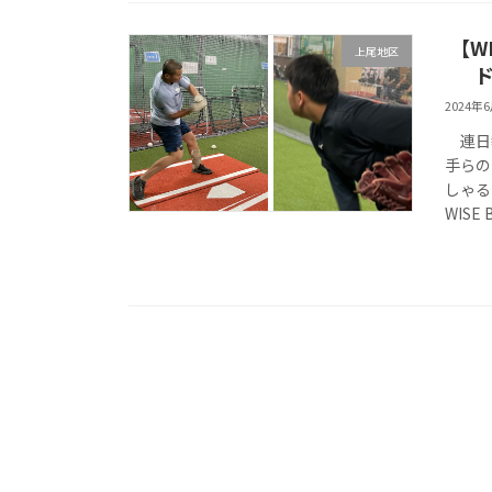
【W
上尾地区
2024年
連日報
手らの
しゃる
WISE B