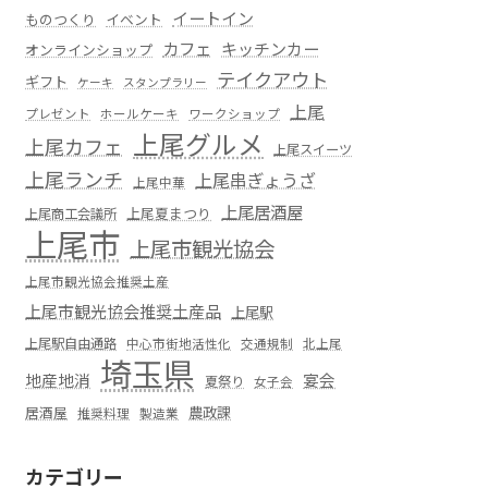
イートイン
ものつくり
イベント
カフェ
キッチンカー
オンラインショップ
テイクアウト
ギフト
ケーキ
スタンプラリー
上尾
プレゼント
ホールケーキ
ワークショップ
上尾グルメ
上尾カフェ
上尾スイーツ
上尾ランチ
上尾串ぎょうざ
上尾中華
上尾居酒屋
上尾夏まつり
上尾商工会議所
上尾市
上尾市観光協会
上尾市観光協会推奨土産
上尾市観光協会推奨土産品
上尾駅
上尾駅自由通路
中心市街地活性化
交通規制
北上尾
埼玉県
地産地消
宴会
夏祭り
女子会
居酒屋
農政課
推奨料理
製造業
カテゴリー