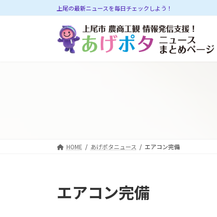
コ
ナ
上尾の最新ニュースを毎日チェックしよう！
ン
ビ
テ
ゲ
ン
ー
ツ
シ
へ
ョ
ス
ン
キ
に
ッ
移
プ
動
HOME
あげポタニュース
エアコン完備
エアコン完備