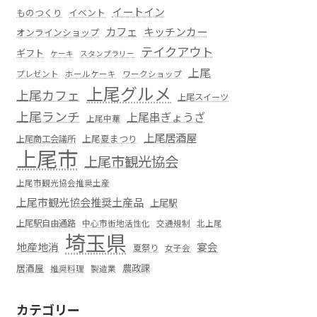
イートイン
ものつくり
イベント
カフェ
キッチンカー
オンラインショップ
テイクアウト
ギフト
ケーキ
スタンプラリー
上尾
プレゼント
ホールケーキ
ワークショップ
上尾グルメ
上尾カフェ
上尾スイーツ
上尾ランチ
上尾串ぎょうざ
上尾中華
上尾居酒屋
上尾夏まつり
上尾商工会議所
上尾市
上尾市観光協会
上尾市観光協会推奨土産
上尾市観光協会推奨土産品
上尾駅
上尾駅自由通路
中心市街地活性化
交通規制
北上尾
埼玉県
地産地消
宴会
夏祭り
女子会
居酒屋
農政課
推奨料理
製造業
カテゴリー