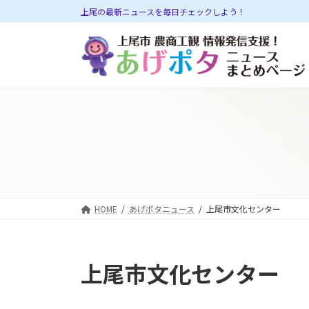
コ
ナ
上尾の最新ニュースを毎日チェックしよう！
ン
ビ
テ
ゲ
ン
ー
ツ
シ
へ
ョ
ス
ン
キ
に
ッ
移
プ
動
HOME
あげポタニュース
上尾市文化センター
上尾市文化センター