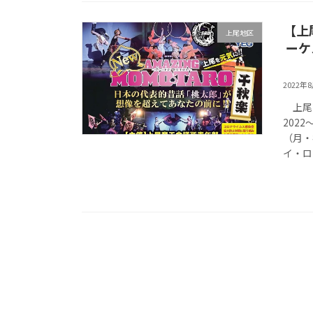
【上
上尾地区
ーケ
2022年
上尾商
202
（月・
イ・ロ