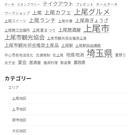
テイクアウト
プレゼント
ホールケーキ
ケーキ
スタンプラリー
上尾グルメ
上尾カフェ
上尾
ワークショップ
上尾ランチ
上尾串ぎょうざ
上尾スイーツ
上尾中華
上尾市
上尾居酒屋
上尾夏まつり
上尾商工会議所
上尾市観光協会
上尾市観光協会推奨土産
上尾市観光協会推奨土産品
上尾駅
上尾駅自由通路
埼玉県
地産地消
夏祭り
中心市街地活性化
交通規制
北上尾
宴会
居酒屋
農政課
女子会
推奨料理
製造業
カテゴリー
エリア
上尾地区
上平地区
原市地区
大石地区