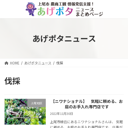
コ
ナ
ン
ビ
テ
ゲ
ン
ー
ツ
シ
へ
ョ
あげポタニュース
ス
ン
キ
に
ッ
移
プ
動
HOME
あげポタニュース
伐採
伐採
【ニワナショナル】 気軽に頼める、お
上尾地区
庭のお手入れ専門店です
2022年11月30日
上尾市緑丘にあるニワナショナルさんは、 気軽
に頼める、お庭のお手入れ専門店です。 仕事が