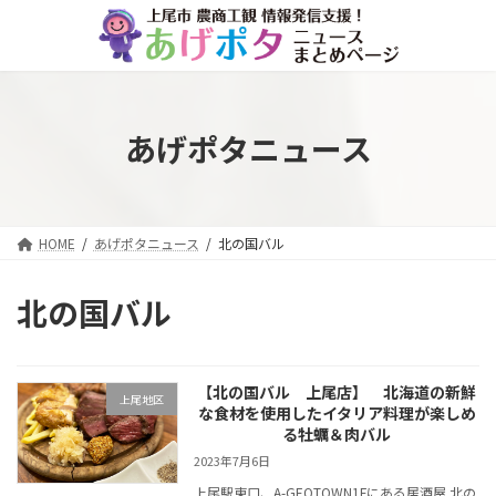
コ
ナ
ン
ビ
テ
ゲ
ン
ー
ツ
シ
へ
ョ
あげポタニュース
ス
ン
キ
に
ッ
移
プ
動
HOME
あげポタニュース
北の国バル
北の国バル
【北の国バル 上尾店】 北海道の新鮮
上尾地区
な食材を使用したイタリア料理が楽しめ
る牡蠣＆肉バル
2023年7月6日
上尾駅東口、A-GEOTOWN1Fにある居酒屋 北の