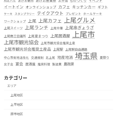
あげお産業祭
ものつくり
イベント
お弁当
AGEバル
あげお朝市
カフェ
イートイン
キッチンカー
オンラインショップ
ギフト
テイクアウト
プレゼント
ホールケーキ
ケーキ
スタンプラリー
上尾グルメ
上尾カフェ
上尾
ワークショップ
上尾ランチ
上尾串ぎょうざ
上尾スイーツ
上尾中華
上尾市
上尾居酒屋
上尾夏まつり
上尾商工会議所
上尾市観光協会
上尾市観光協会推奨土産
上尾市観光協会推奨土産品
上尾駅
上尾駅自由通路
埼玉県
地産地消
夏祭り
中心市街地活性化
交通規制
北上尾
宴会
居酒屋
農政課
女子会
推奨料理
製造業
カテゴリー
エリア
上尾地区
上平地区
原市地区