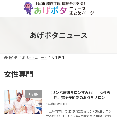
コ
ナ
ン
ビ
テ
ゲ
ン
ー
ツ
シ
へ
ョ
あげポタニュース
ス
ン
キ
に
ッ
移
プ
動
HOME
あげポタニュース
女性専門
女性専門
【リンパ療法サロンすみれ】 女性専
上尾地区
門、完全予約制のおうちサロン
2023年10月14日
上尾市本町の住宅地にあるリンパ療法サロン
すみれさんは、リンパ療法師である仲良し姉妹