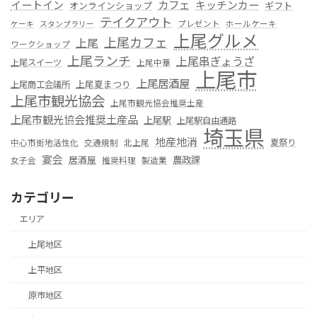
カフェ
イートイン
キッチンカー
オンラインショップ
ギフト
テイクアウト
プレゼント
ホールケーキ
ケーキ
スタンプラリー
上尾グルメ
上尾カフェ
上尾
ワークショップ
上尾ランチ
上尾串ぎょうざ
上尾スイーツ
上尾中華
上尾市
上尾居酒屋
上尾夏まつり
上尾商工会議所
上尾市観光協会
上尾市観光協会推奨土産
上尾市観光協会推奨土産品
上尾駅
上尾駅自由通路
埼玉県
地産地消
夏祭り
中心市街地活性化
交通規制
北上尾
宴会
居酒屋
農政課
女子会
推奨料理
製造業
カテゴリー
エリア
上尾地区
上平地区
原市地区