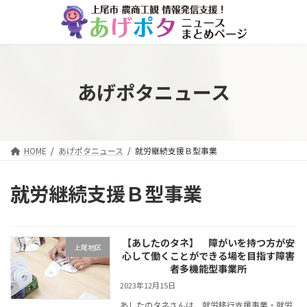
コ
ナ
ン
ビ
テ
ゲ
ン
ー
ツ
シ
へ
ョ
あげポタニュース
ス
ン
キ
に
ッ
移
プ
動
HOME
あげポタニュース
就労継続支援Ｂ型事業
就労継続支援Ｂ型事業
【あしたのタネ】 障がいを持つ方が安
上尾地区
心して働くことができる場を目指す障害
者多機能型事業所
2023年12月15日
あしたのタネさんは、就労移行支援事業・就労