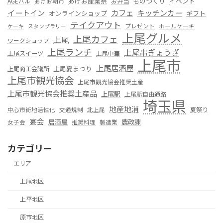
あげお産業祭
ものつくり
イベント
お弁当
AGEバル
あげお朝市
カフェ
イートイン
キッチンカー
オンラインショップ
ギフト
テイクアウト
プレゼント
ホールケーキ
ケーキ
スタンプラリー
上尾グルメ
上尾カフェ
上尾
ワークショップ
上尾ランチ
上尾串ぎょうざ
上尾スイーツ
上尾中華
上尾市
上尾居酒屋
上尾夏まつり
上尾商工会議所
上尾市観光協会
上尾市観光協会推奨土産
上尾市観光協会推奨土産品
上尾駅
上尾駅自由通路
埼玉県
地産地消
夏祭り
中心市街地活性化
交通規制
北上尾
宴会
居酒屋
農政課
女子会
推奨料理
製造業
カテゴリー
エリア
上尾地区
上平地区
原市地区