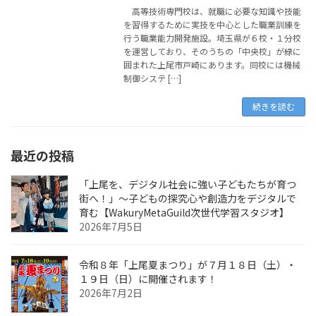
高等技術専門校は、就職に必要な知識や技能
を習得するために実技を中心とした職業訓練を
行う職業能力開発施設。埼玉県が６校・１分校
を運営しており、そのうちの「中央校」が緑に
囲まれた上尾市戸崎にあります。同校には機械
制御システ […]
続きを読む
最近の投稿
「上尾を、デジタル社会に強い子どもたちが育つ
街へ！」〜子どもの探究心や創造力をデジタルで
育む【WakuryMetaGuild次世代学習スタジオ】
2026年7月5日
令和８年「上尾夏まつり」が７月１８日（土）・
１９日（日）に開催されます！
2026年7月2日