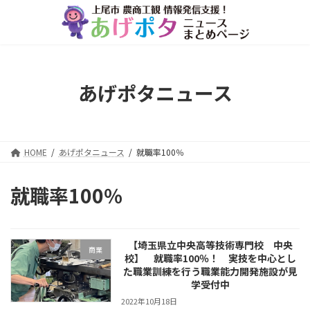
コ
ナ
ン
ビ
テ
ゲ
ン
ー
ツ
シ
へ
ョ
あげポタニュース
ス
ン
キ
に
ッ
移
プ
動
HOME
あげポタニュース
就職率100％
就職率100％
【埼玉県立中央高等技術専門校 中央
商業
校】 就職率100％！ 実技を中心とし
た職業訓練を行う職業能力開発施設が見
学受付中
2022年10月18日