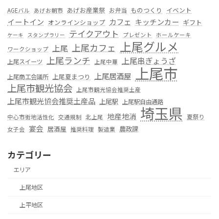
あげお産業祭
ものつくり
イベント
お弁当
AGEバル
あげお朝市
カフェ
イートイン
キッチンカー
オンラインショップ
ギフト
テイクアウト
プレゼント
ホールケーキ
ケーキ
スタンプラリー
上尾グルメ
上尾カフェ
上尾
ワークショップ
上尾ランチ
上尾串ぎょうざ
上尾スイーツ
上尾中華
上尾市
上尾居酒屋
上尾夏まつり
上尾商工会議所
上尾市観光協会
上尾市観光協会推奨土産
上尾市観光協会推奨土産品
上尾駅
上尾駅自由通路
埼玉県
地産地消
夏祭り
中心市街地活性化
交通規制
北上尾
宴会
居酒屋
農政課
女子会
推奨料理
製造業
カテゴリー
エリア
上尾地区
上平地区