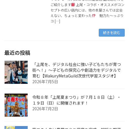
ご紹介します
上尾・コラボ・オススメがコン
セプトの広い店内には、他の本屋さんでは出会
えない、ちょっと変わった
魅力た～っぷり
コ […]
続きを読む
最近の投稿
「上尾を、デジタル社会に強い子どもたちが育つ
街へ！」〜子どもの探究心や創造力をデジタルで
育む【WakuryMetaGuild次世代学習スタジオ】
2026年7月5日
令和８年「上尾夏まつり」が７月１８日（土）・
１９日（日）に開催されます！
2026年7月2日