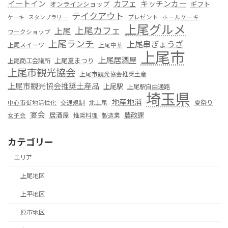
カフェ
イートイン
キッチンカー
オンラインショップ
ギフト
テイクアウト
プレゼント
ホールケーキ
ケーキ
スタンプラリー
上尾グルメ
上尾カフェ
上尾
ワークショップ
上尾ランチ
上尾串ぎょうざ
上尾スイーツ
上尾中華
上尾市
上尾居酒屋
上尾夏まつり
上尾商工会議所
上尾市観光協会
上尾市観光協会推奨土産
上尾市観光協会推奨土産品
上尾駅
上尾駅自由通路
埼玉県
地産地消
夏祭り
中心市街地活性化
交通規制
北上尾
宴会
居酒屋
農政課
女子会
推奨料理
製造業
カテゴリー
エリア
上尾地区
上平地区
原市地区