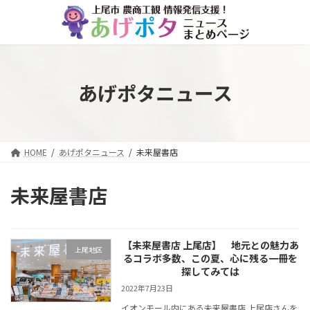
コ
ナ
ン
ビ
テ
ゲ
ン
ー
ツ
シ
へ
ョ
あげポタニュース
ス
ン
キ
に
ッ
移
プ
動
HOME
あげポタニュース
未来屋書店
未来屋書店
【未来屋書店 上尾店】 地元との魅力あ
上尾地区
るコラボ多数、この夏、心に残る一冊を
探してみては
2022年7月23日
イオンモール内にある未来屋書店 上尾店さんを