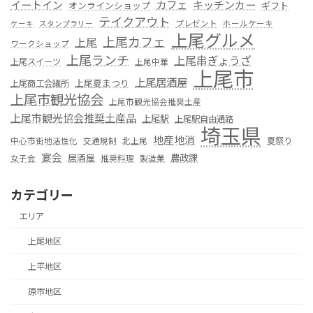
カフェ
イートイン
キッチンカー
オンラインショップ
ギフト
テイクアウト
プレゼント
ホールケーキ
ケーキ
スタンプラリー
上尾グルメ
上尾カフェ
上尾
ワークショップ
上尾ランチ
上尾串ぎょうざ
上尾スイーツ
上尾中華
上尾市
上尾居酒屋
上尾夏まつり
上尾商工会議所
上尾市観光協会
上尾市観光協会推奨土産
上尾市観光協会推奨土産品
上尾駅
上尾駅自由通路
埼玉県
地産地消
夏祭り
中心市街地活性化
交通規制
北上尾
宴会
居酒屋
農政課
女子会
推奨料理
製造業
カテゴリー
エリア
上尾地区
上平地区
原市地区