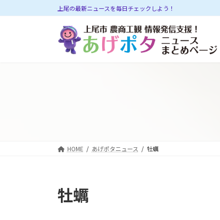
コ
ナ
上尾の最新ニュースを毎日チェックしよう！
ン
ビ
テ
ゲ
ン
ー
ツ
シ
へ
ョ
ス
ン
キ
に
ッ
移
プ
動
HOME
あげポタニュース
牡蠣
牡蠣