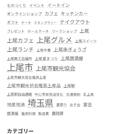
イートイン
ものつくり
イベント
カフェ
キッチンカー
オンラインショップ
テイクアウト
ギフト
ケーキ
スタンプラリー
上尾
プレゼント
ホールケーキ
ワークショップ
上尾グルメ
上尾カフェ
上尾スイーツ
上尾ランチ
上尾串ぎょうざ
上尾中華
上尾居酒屋
上尾夏まつり
上尾商工会議所
上尾市
上尾市観光協会
上尾市観光協会推奨土産
上尾市観光協会推奨土産品
上尾駅
上尾駅自由通路
中心市街地活性化
交通規制
北上尾
埼玉県
地産地消
宴会
夏祭り
女子会
居酒屋
農政課
推奨料理
製造業
カテゴリー