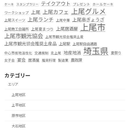
テイクアウト
プレゼント
ホールケーキ
ケーキ
スタンプラリー
上尾グルメ
上尾カフェ
上尾
ワークショップ
上尾ランチ
上尾串ぎょうざ
上尾スイーツ
上尾中華
上尾市
上尾居酒屋
上尾夏まつり
上尾商工会議所
上尾市観光協会
上尾市観光協会推奨土産
上尾市観光協会推奨土産品
上尾駅
上尾駅自由通路
埼玉県
地産地消
夏祭り
中心市街地活性化
交通規制
北上尾
宴会
居酒屋
農政課
女子会
推奨料理
製造業
カテゴリー
エリア
上尾地区
上平地区
原市地区
大石地区