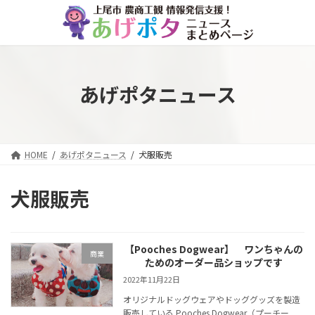
コ
ナ
ン
ビ
テ
ゲ
ン
ー
ツ
シ
へ
ョ
あげポタニュース
ス
ン
キ
に
ッ
移
プ
動
HOME
あげポタニュース
犬服販売
犬服販売
【Pooches Dogwear】 ワンちゃんの
商業
ためのオーダー品ショップです
2022年11月22日
オリジナルドッグウェアやドッググッズを製造
販売している Pooches Dogwear（プーチー