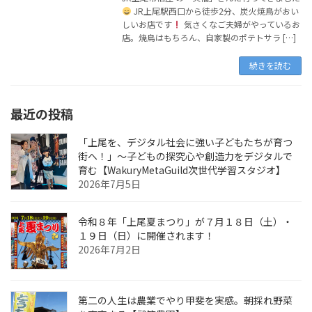
JR上尾駅西口から徒歩2分、炭火焼鳥がおい
しいお店です
気さくなご夫婦がやっているお
店。焼鳥はもちろん、自家製のポテトサラ […]
続きを読む
最近の投稿
「上尾を、デジタル社会に強い子どもたちが育つ
街へ！」〜子どもの探究心や創造力をデジタルで
育む【WakuryMetaGuild次世代学習スタジオ】
2026年7月5日
令和８年「上尾夏まつり」が７月１８日（土）・
１９日（日）に開催されます！
2026年7月2日
第二の人生は農業でやり甲斐を実感。朝採れ野菜