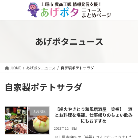
コ
ナ
ン
ビ
テ
ゲ
ン
ー
ツ
シ
へ
ョ
あげポタニュース
ス
ン
キ
に
ッ
移
プ
動
HOME
あげポタニュース
自家製ポテトサラダ
自家製ポテトサラダ
【炭火やきとり和風居酒屋 笑福】 酒
上尾地区
とお料理を堪能。仕事帰りのちょい飲み
にもおすすめ
2022年10月8日
JR上尾市柏座 の「笑福」さんに行ってきました