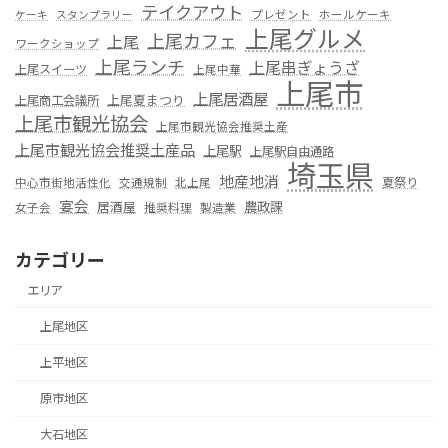
テイクアウト
プレゼント
ホールケーキ
ケーキ
スタンプラリー
上尾グルメ
上尾カフェ
上尾
ワークショップ
上尾ランチ
上尾串ぎょうざ
上尾スイーツ
上尾中華
上尾市
上尾居酒屋
上尾夏まつり
上尾商工会議所
上尾市観光協会
上尾市観光協会推奨土産
上尾市観光協会推奨土産品
上尾駅
上尾駅自由通路
埼玉県
地産地消
夏祭り
中心市街地活性化
交通規制
北上尾
宴会
居酒屋
農政課
女子会
推奨料理
製造業
カテゴリー
エリア
上尾地区
上平地区
原市地区
大石地区