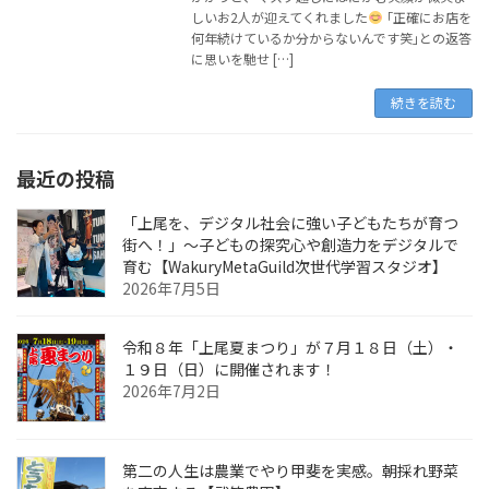
しいお2人が迎えてくれました
｢正確にお店を
何年続けているか分からないんです笑｣との返答
に思いを馳せ […]
続きを読む
最近の投稿
「上尾を、デジタル社会に強い子どもたちが育つ
街へ！」〜子どもの探究心や創造力をデジタルで
育む【WakuryMetaGuild次世代学習スタジオ】
2026年7月5日
令和８年「上尾夏まつり」が７月１８日（土）・
１９日（日）に開催されます！
2026年7月2日
第二の人生は農業でやり甲斐を実感。朝採れ野菜