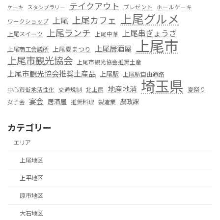
テイクアウト
プレゼント
ホールケーキ
ケーキ
スタンプラリー
上尾グルメ
上尾カフェ
上尾
ワークショップ
上尾ランチ
上尾串ぎょうざ
上尾スイーツ
上尾中華
上尾市
上尾居酒屋
上尾夏まつり
上尾商工会議所
上尾市観光協会
上尾市観光協会推奨土産
上尾市観光協会推奨土産品
上尾駅
上尾駅自由通路
埼玉県
地産地消
夏祭り
中心市街地活性化
交通規制
北上尾
宴会
居酒屋
農政課
女子会
推奨料理
製造業
カテゴリー
エリア
上尾地区
上平地区
原市地区
大石地区