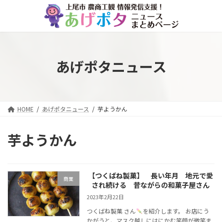
コ
ナ
ン
ビ
テ
ゲ
ン
ー
ツ
シ
へ
ョ
あげポタニュース
ス
ン
キ
に
ッ
移
プ
動
HOME
あげポタニュース
芋ようかん
芋ようかん
【つくばね製菓】 長い年月 地元で愛
商業
され続ける 昔ながらの和菓子屋さん
2023年2月22日
つくばね製菓 さん
を紹介します。 お店にう
かがうと、マスク越しにはにかむ笑顔が微笑ま