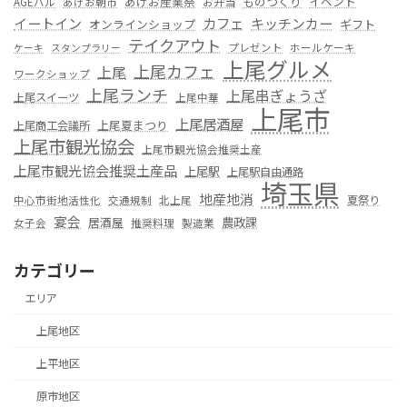
あげお産業祭
ものつくり
イベント
お弁当
AGEバル
あげお朝市
カフェ
イートイン
キッチンカー
オンラインショップ
ギフト
テイクアウト
プレゼント
ホールケーキ
ケーキ
スタンプラリー
上尾グルメ
上尾カフェ
上尾
ワークショップ
上尾ランチ
上尾串ぎょうざ
上尾スイーツ
上尾中華
上尾市
上尾居酒屋
上尾夏まつり
上尾商工会議所
上尾市観光協会
上尾市観光協会推奨土産
上尾市観光協会推奨土産品
上尾駅
上尾駅自由通路
埼玉県
地産地消
夏祭り
中心市街地活性化
交通規制
北上尾
宴会
居酒屋
農政課
女子会
推奨料理
製造業
カテゴリー
エリア
上尾地区
上平地区
原市地区