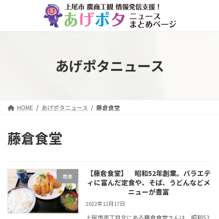
コ
ナ
ン
ビ
テ
ゲ
ン
ー
ツ
シ
へ
ョ
あげポタニュース
ス
ン
キ
に
ッ
移
プ
動
HOME
あげポタニュース
藤倉食堂
藤倉食堂
【藤倉食堂】 昭和52年創業。バラエテ
商業
ィに富んだ定食や、そば、うどんなどメ
ニューが豊富
2022年12月17日
上尾市壱丁目北にある藤倉食堂さんは、昭和52