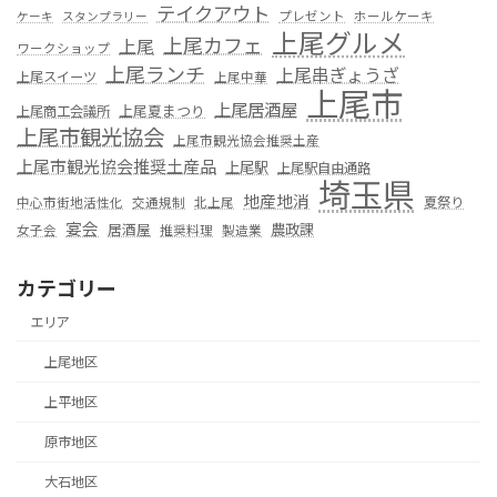
テイクアウト
プレゼント
ホールケーキ
ケーキ
スタンプラリー
上尾グルメ
上尾カフェ
上尾
ワークショップ
上尾ランチ
上尾串ぎょうざ
上尾スイーツ
上尾中華
上尾市
上尾居酒屋
上尾夏まつり
上尾商工会議所
上尾市観光協会
上尾市観光協会推奨土産
上尾市観光協会推奨土産品
上尾駅
上尾駅自由通路
埼玉県
地産地消
夏祭り
中心市街地活性化
交通規制
北上尾
宴会
居酒屋
農政課
女子会
推奨料理
製造業
カテゴリー
エリア
上尾地区
上平地区
原市地区
大石地区