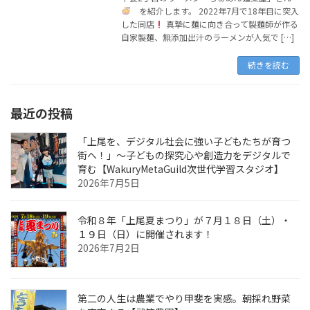
を紹介します。 2022年7月で18年目に突入
した同店
真摯に麺に向き合って製麺師が作る
自家製麺、無添加出汁のラーメンが人気で […]
続きを読む
最近の投稿
「上尾を、デジタル社会に強い子どもたちが育つ
街へ！」〜子どもの探究心や創造力をデジタルで
育む【WakuryMetaGuild次世代学習スタジオ】
2026年7月5日
令和８年「上尾夏まつり」が７月１８日（土）・
１９日（日）に開催されます！
2026年7月2日
第二の人生は農業でやり甲斐を実感。朝採れ野菜