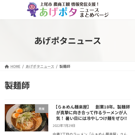
コ
ナ
ン
ビ
テ
ゲ
ン
ー
ツ
シ
へ
ョ
あげポタニュース
ス
ン
キ
に
ッ
移
プ
動
HOME
あげポタニュース
製麺師
製麺師
【らぁめん麺楽屋】 創業18年。製麺師
商業
が真摯に向き合って作るラーメンが人
気！ 暑い日には冷やしつけ麺をぜひ‼
2022年7月29日
中妻2丁目のラーメン「らぁめん麺楽屋」さん