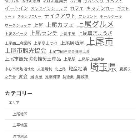
あげお産業祭
ものつくり
イベント
お弁当
AGEバル
あげお朝市
カフェ
イートイン
キッチンカー
オンラインショップ
ギフト
テイクアウト
プレゼント
ホールケーキ
ケーキ
スタンプラリー
上尾グルメ
上尾カフェ
上尾
ワークショップ
上尾ランチ
上尾串ぎょうざ
上尾スイーツ
上尾中華
上尾市
上尾居酒屋
上尾夏まつり
上尾商工会議所
上尾市観光協会
上尾市観光協会推奨土産
上尾市観光協会推奨土産品
上尾駅
上尾駅自由通路
埼玉県
地産地消
夏祭り
中心市街地活性化
交通規制
北上尾
宴会
居酒屋
農政課
女子会
推奨料理
製造業
カテゴリー
エリア
上尾地区
上平地区
原市地区