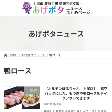
コ
ナ
ン
ビ
テ
ゲ
ン
ー
ツ
シ
へ
ョ
あげポタニュース
ス
ン
キ
に
ッ
移
プ
動
HOME
あげポタニュース
鴨ロース
鴨ロース
【ホルモンほるちゃん 上尾店】 真空
上尾地区
パックにした、もつ煮や鴨ロースをテイ
クアウトできます
2022年9月25日
厳選した新鮮なホルモンをリーズナブルな価格