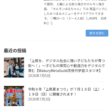
で提供、 七輪による炭火焼きのホルモン焼き
店、「ホルモンほるちゃん」では 真空パックに
したおつまみメニューをテイクアウトできま
す。 ◇鴨ロース（３～４人前）1,400円 日本
料 […]
続きを読む
最近の投稿
「上尾を、デジタル社会に強い子どもたちが育つ
街へ！」〜子どもの探究心や創造力をデジタルで
育む【WakuryMetaGuild次世代学習スタジオ】
2026年7月5日
令和８年「上尾夏まつり」が７月１８日（土）・
１９日（日）に開催されます！
2026年7月2日