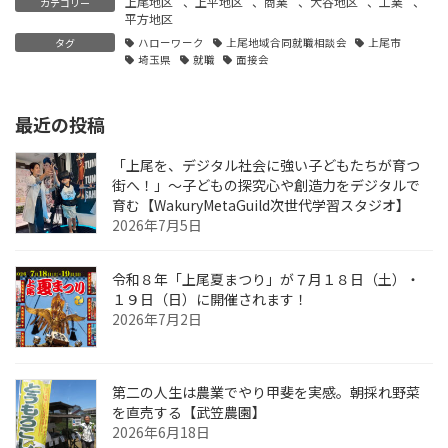
上尾地区
、
上平地区
、
商業
、
大谷地区
、
工業
、
カテゴリー
平方地区
タグ
ハローワーク
上尾地域合同就職相談会
上尾市
埼玉県
就職
面接会
最近の投稿
「上尾を、デジタル社会に強い子どもたちが育つ
街へ！」〜子どもの探究心や創造力をデジタルで
育む【WakuryMetaGuild次世代学習スタジオ】
2026年7月5日
令和８年「上尾夏まつり」が７月１８日（土）・
１９日（日）に開催されます！
2026年7月2日
第二の人生は農業でやり甲斐を実感。朝採れ野菜
を直売する【武笠農園】
2026年6月18日