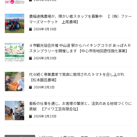
農福連携農場が、障がい者スタッフを募集中 【（株）ファー
マーズマーケット 上尾農場】
2026年3月16日
４市観光協会共催 中山道 駅からハイキングコラボ あっぽＡＲ
スタンプラリーを開催します 【中心市街地回遊性強化事業】
2026年2月20日
代々続く専業農家で実直に栽培されたトマトを召し上がれ
【松本園芸農場】
2026年2月2日
看板の仕事を通じ、お客様の繁栄と、活気のある地域づくりに
貢献 【アイワ工芸有限会社】
2026年1月23日