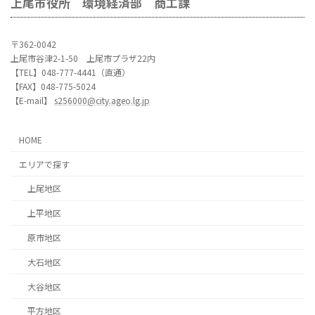
上尾市役所 環境経済部 商工課
〒362-0042
上尾市谷津2-1-50 上尾市プラザ22内
【TEL】048-777-4441（直通）
【FAX】048-775-5024
【E-mail】
s256000@city.ageo.lg.jp
HOME
エリアで探す
上尾地区
上平地区
原市地区
大石地区
大谷地区
平方地区