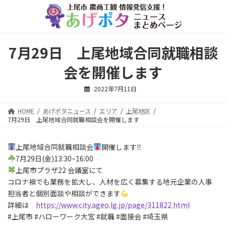
コ
ナ
ン
ビ
テ
ゲ
ン
ー
ツ
シ
7月29日 上尾地域合同就職相談
へ
ョ
ス
ン
会を開催します
キ
に
ッ
移
2022年7月11日
プ
動
HOME
あげポタニュース
エリア
上尾地区
7月29日 上尾地域合同就職相談会を開催します
上尾地域合同就職相談会
開催します‼
7月29日(金)13:30~16:00
上尾市プラザ22 会議室にて
コロナ禍でも業務を拡大し、人材を広く募集する地元企業の人事
担当者と個別面談や相談ができます
詳細は
https://www.city.ageo.lg.jp/page/311822.html
#上尾市 #ハローワーク大宮 #就職 #面接会 #埼玉県