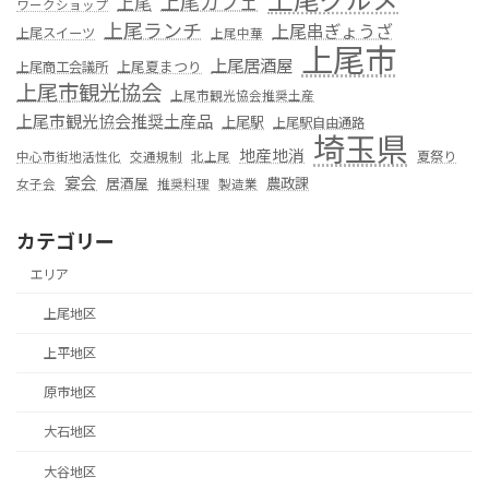
上尾カフェ
上尾
ワークショップ
上尾ランチ
上尾串ぎょうざ
上尾スイーツ
上尾中華
上尾市
上尾居酒屋
上尾夏まつり
上尾商工会議所
上尾市観光協会
上尾市観光協会推奨土産
上尾市観光協会推奨土産品
上尾駅
上尾駅自由通路
埼玉県
地産地消
夏祭り
中心市街地活性化
交通規制
北上尾
宴会
居酒屋
農政課
女子会
推奨料理
製造業
カテゴリー
エリア
上尾地区
上平地区
原市地区
大石地区
大谷地区