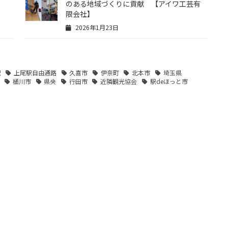
のある地域づくりに貢献 【アイワ工芸有
限会社】
2026年1月23日
駅
上尾駅自由通路
久喜市
伊奈町
北本市
埼玉県
桶川市
県央
行田市
近隣観光協会
駅deほっと市