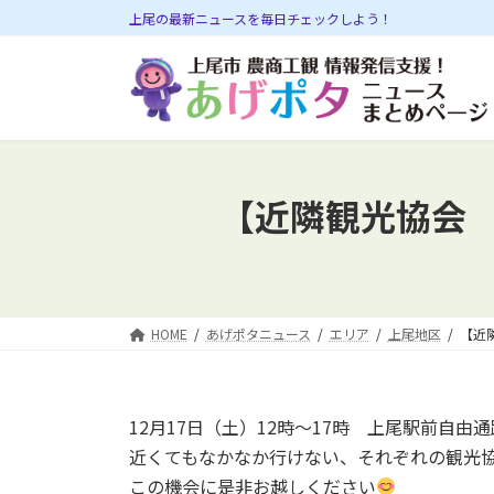
コ
ナ
上尾の最新ニュースを毎日チェックしよう！
ン
ビ
テ
ゲ
ン
ー
ツ
シ
へ
ョ
ス
ン
キ
に
【近隣観光協会 
ッ
移
プ
動
HOME
あげポタニュース
エリア
上尾地区
【近
12月17日（土）12時～17時 上尾駅前自由
近くてもなかなか行けない、それぞれの観光
この機会に是非お越しください