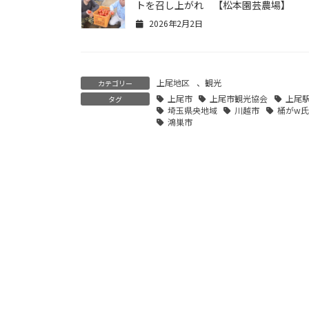
トを召し上がれ 【松本園芸農場】
2026年2月2日
上尾地区
、
観光
カテゴリー
上尾市
上尾市観光協会
上尾
タグ
埼玉県央地域
川越市
桶がw氏
鴻巣市