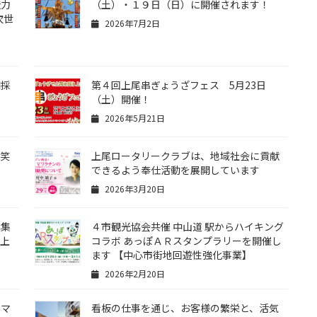
造力
（土）・１９日（日）に開催されます！
次世
2026年7月2日
朝採
第４回上尾串ぎょうざフェス 5月23日
（土）開催！
2026年5月21日
酒笑
上尾ロータリークラブは、地域社会に貢献
できるよう奉仕活動を展開しています
2026年3月20日
募集
４市観光協会共催 中山道 駅からハイキング
 上
コラボ あっぽＡＲスタンプラリーを開催し
ます 【中心市街地回遊性強化事業】
2026年2月20日
トマ
看板の仕事を通じ、お客様の繁栄と、活気