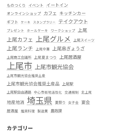
イートイン
ものつくり
イベント
カフェ
キッチンカー
オンラインショップ
テイクアウト
ギフト
ケーキ
スタンプラリー
上尾
プレゼント
ホールケーキ
ワークショップ
上尾グルメ
上尾カフェ
上尾スイーツ
上尾ランチ
上尾串ぎょうざ
上尾中華
上尾居酒屋
上尾夏まつり
上尾商工会議所
上尾市
上尾市観光協会
上尾市観光協会推奨土産
上尾市観光協会推奨土産品
上尾駅
上尾駅自由通路
中心市街地活性化
交通規制
北上尾
埼玉県
地産地消
宴会
夏祭り
女子会
居酒屋
農政課
推奨料理
製造業
カテゴリー