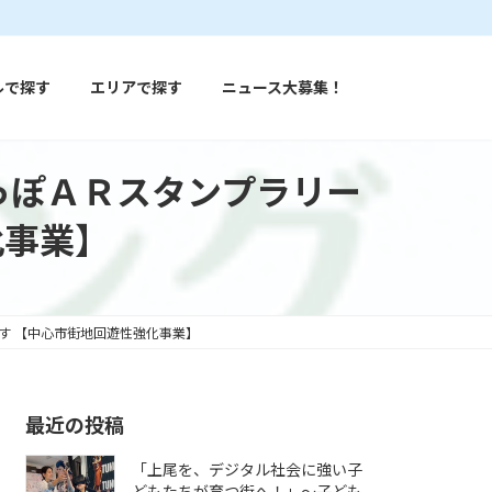
ルで探す
エリアで探す
ニュース大募集！
あっぽＡＲスタンプラリー
化事業】
す 【中心市街地回遊性強化事業】
最近の投稿
「上尾を、デジタル社会に強い子
どもたちが育つ街へ！」〜子ども