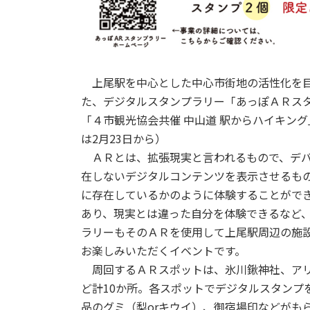
上尾駅を中心とした中心市街地の活性化を目
た、デジタルスタンプラリー「あっぽＡＲスタ
「４市観光協会共催 中山道 駅からハイキン
は2月23日から）
ＡＲとは、拡張現実と言われるもので、デバ
在しないデジタルコンテンツを表示させるも
に存在しているかのように体験することがで
あり、現実とは違った自分を体験できるなど
ラリーもそのＡＲを使用して上尾駅周辺の施
お楽しみいただくイベントです。
周回するＡＲスポットは、氷川鍬神社、アリ
ど計10か所。各スポットでデジタルスタンプ
品のグミ（梨orキウイ）、御宿場印などがも