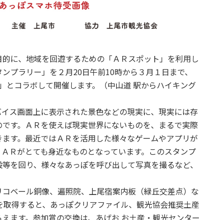
的に、地域を回遊するための「ＡＲスポット」を利用し
ンプラリー」を２月20日午前10時から３月１日まで、
グ」とコラボして開催します。（中山道 駅からハイキング
イス画面上に表示された景色などの現実に、現実には存
のです。ＡＲを使えば現実世界にないものを、まるで実際
きます。最近ではＡＲを活用した様々なゲームやアプリが
、ＡＲがとても身近なものとなっています。このスタンプ
設等を回り、様々なあっぽを呼び出して写真を撮るなど、
コベール銅像、遍照院、上尾宿案内板（緑丘交差点）な
を取得すると、あっぽクリアファイル、観光協会推奨土産
らえます。参加賞の交換は、あげお お土産・観光センター