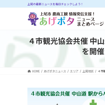
コ
ナ
上尾の最新ニュースを毎日チェックしよう！
ン
ビ
テ
ゲ
ン
ー
ツ
シ
へ
ョ
ス
ン
４市観光協会共催 中山
キ
に
ッ
移
を開催
プ
動
HOME
あげポタニュース
エリア
上尾地区
４市