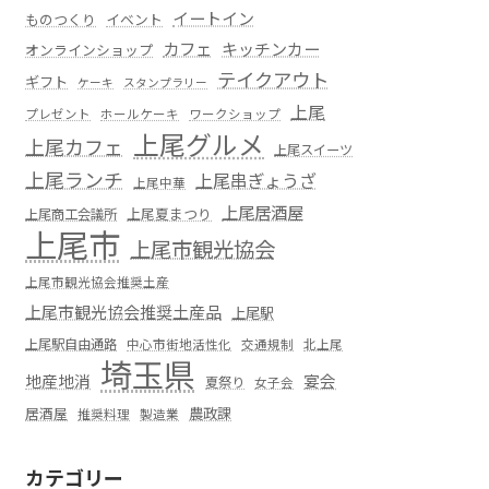
イートイン
ものつくり
イベント
カフェ
キッチンカー
オンラインショップ
テイクアウト
ギフト
ケーキ
スタンプラリー
上尾
プレゼント
ホールケーキ
ワークショップ
上尾グルメ
上尾カフェ
上尾スイーツ
上尾ランチ
上尾串ぎょうざ
上尾中華
上尾居酒屋
上尾夏まつり
上尾商工会議所
上尾市
上尾市観光協会
上尾市観光協会推奨土産
上尾市観光協会推奨土産品
上尾駅
上尾駅自由通路
中心市街地活性化
交通規制
北上尾
埼玉県
地産地消
宴会
夏祭り
女子会
居酒屋
農政課
推奨料理
製造業
カテゴリー