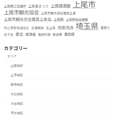
上尾市
上尾居酒屋
上尾夏まつり
上尾商工会議所
上尾市観光協会
上尾市観光協会推奨土産
上尾市観光協会推奨土産品
上尾駅
上尾駅自由通路
埼玉県
地産地消
夏祭り
中心市街地活性化
交通規制
北上尾
宴会
居酒屋
農政課
女子会
推奨料理
製造業
カテゴリー
エリア
上尾地区
上平地区
原市地区
大石地区
大谷地区
平方地区