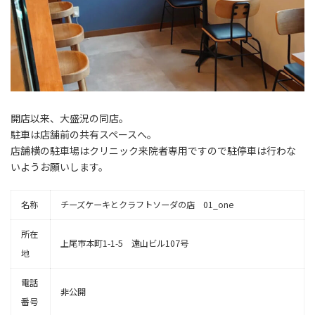
開店以来、大盛況の同店。
駐車は店舗前の共有スペースへ。
店舗横の駐車場はクリニック来院者専用ですので駐停車は行わな
いようお願いします。
名称
チーズケーキとクラフトソーダの店 01_one
所在
上尾市本町1-1-5 遠山ビル107号
地
電話
非公開
番号