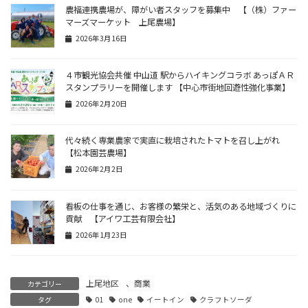
農福連携農場が、障がい者スタッフを募集中 【（株）ファー
マーズマーケット 上尾農場】
2026年3月16日
４市観光協会共催 中山道 駅からハイキングコラボ あっぽＡＲ
スタンプラリーを開催します 【中心市街地回遊性強化事業】
2026年2月20日
代々続く専業農家で実直に栽培されたトマトを召し上がれ
【松本園芸農場】
2026年2月2日
看板の仕事を通じ、お客様の繁栄と、活気のある地域づくりに
貢献 【アイワ工芸有限会社】
2026年1月23日
上尾地区
、
商業
カテゴリー
タグ
01
one
イートイン
クラフトソーダ