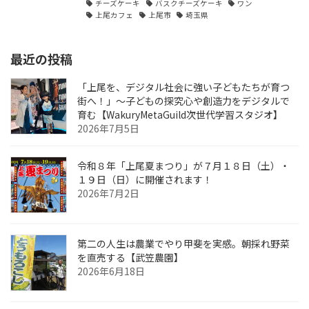
チーズケーキ
バスクチーズケーキ
ワン
上尾カフェ
上尾市
埼玉県
最近の投稿
「上尾を、デジタル社会に強い子どもたちが育つ
街へ！」〜子どもの探究心や創造力をデジタルで
育む【WakuryMetaGuild次世代学習スタジオ】
2026年7月5日
令和８年「上尾夏まつり」が７月１８日（土）・
１９日（日）に開催されます！
2026年7月2日
第二の人生は農業でやり甲斐を実感。朝採れ野菜
を直売する【武笠農園】
2026年6月18日