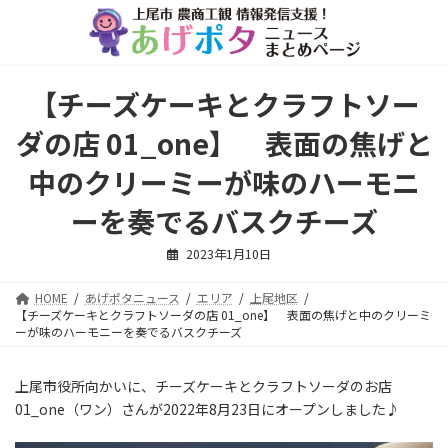
コ
ナ
ン
ビ
テ
ゲ
ン
ー
ツ
シ
【チーズケーキとクラフトソー
へ
ョ
ス
ン
ダの店 01_one】 表面の焦げと
キ
に
ッ
移
中のクリーミーが味のハーモニ
プ
動
ーを奏でるバスクチーズ
2023年1月10日
HOME
あげポタニュース
エリア
上尾地区
【チーズケーキとクラフトソーダの店 01_one】 表面の焦げと中のクリーミ
ーが味のハーモニーを奏でるバスクチーズ
上尾市役所向かいに、チーズケーキとクラフトソーダのお店
01_one（ワン）さんが2022年8月23日にオープンしました♪