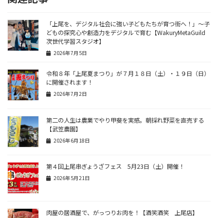
「上尾を、デジタル社会に強い子どもたちが育つ街へ！」〜子
どもの探究心や創造力をデジタルで育む【WakuryMetaGuild
次世代学習スタジオ】
2026年7月5日
令和８年「上尾夏まつり」が７月１８日（土）・１９日（日）
に開催されます！
2026年7月2日
第二の人生は農業でやり甲斐を実感。朝採れ野菜を直売する
【武笠農園】
2026年6月18日
第４回上尾串ぎょうざフェス 5月23日（土）開催！
2026年5月21日
肉屋の居酒屋で、がっつりお肉を！【酒笑酒笑 上尾店】