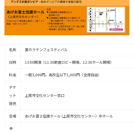
名称
夏のラテンフェスティバル
日時
13:00開演（11:30飲食ロビー開場、12:30ホール開場）
料金
一般3,000円、高校生以下1,000円（全席自由）
チケ
ット
上尾市文化センター窓口
発売
会場
あげお富士住建ホール (上尾市文化センター）中ホール
予