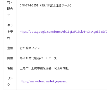
約・
048-774-2951（あげお富士住建ホール）
問合
せ
ネッ
ト予
https://docs.google.com/forms/d/11gLzP1BLkHnu3IsKgnEZz
約
主催
音の輪オフィス
共催
あげお文化創造パートナーズ
後援
上尾市、上尾市観光協会、埼玉新聞社
リン
https://www.otonowa.tokyo/event
ク