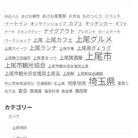
あげお産業祭
ものつくり
イベント
お弁当
AGEバル
あげお朝市
カフェ
イートイン
キッチンカー
オンラインショップ
ギフト
テイクアウト
プレゼント
ホールケーキ
ケーキ
スタンプラリー
上尾グルメ
上尾カフェ
上尾
ワークショップ
上尾ランチ
上尾串ぎょうざ
上尾スイーツ
上尾中華
上尾市
上尾居酒屋
上尾夏まつり
上尾商工会議所
上尾市観光協会
上尾市観光協会推奨土産
上尾市観光協会推奨土産品
上尾駅
上尾駅自由通路
埼玉県
地産地消
夏祭り
中心市街地活性化
交通規制
北上尾
宴会
居酒屋
農政課
女子会
推奨料理
製造業
カテゴリー
エリア
上尾地区