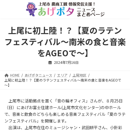
コ
ナ
ン
ビ
テ
ゲ
ン
ー
ツ
シ
上尾に初上陸！？【夏のラテン
へ
ョ
ス
ン
フェスティバル～南米の食と音楽
キ
に
ッ
移
をAGEOで～】
プ
動
2024年7月16日
HOME
あげポタニュース
エリア
上尾地区
上尾に初上陸！？【夏のラテンフェスティバル～南米の食と音楽をAGEOで
～】
上尾市に活動拠点を置く「音の輪オフィス」さんが、８月25日
（日）にあげお富士住建ホール(上尾市文化センター)の中ホール
で、音楽と飲食のどちらも楽しめる音楽フェスティバル「夏のラテ
ンフェスティバル」を開催します。
出演は、上尾市在住のミュージシャン・武田耕平さん、小針彩