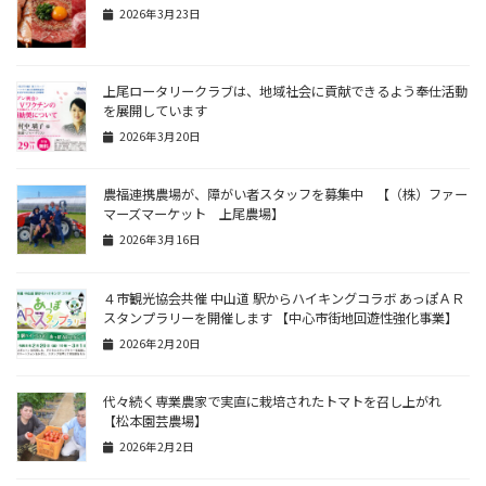
2026年3月23日
上尾ロータリークラブは、地域社会に貢献できるよう奉仕活動
を展開しています
2026年3月20日
農福連携農場が、障がい者スタッフを募集中 【（株）ファー
マーズマーケット 上尾農場】
2026年3月16日
４市観光協会共催 中山道 駅からハイキングコラボ あっぽＡＲ
スタンプラリーを開催します 【中心市街地回遊性強化事業】
2026年2月20日
代々続く専業農家で実直に栽培されたトマトを召し上がれ
【松本園芸農場】
2026年2月2日