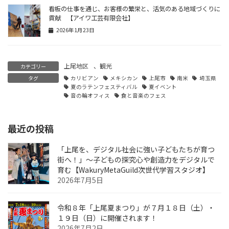
看板の仕事を通じ、お客様の繁栄と、活気のある地域づくりに
貢献 【アイワ工芸有限会社】
2026年1月23日
上尾地区
、
観光
カテゴリー
タグ
カリビアン
メキシカン
上尾市
南米
埼玉県
夏のラテンフェスティバル
夏イベント
音の輪オフィス
食と音楽のフェス
最近の投稿
「上尾を、デジタル社会に強い子どもたちが育つ
街へ！」〜子どもの探究心や創造力をデジタルで
育む【WakuryMetaGuild次世代学習スタジオ】
2026年7月5日
令和８年「上尾夏まつり」が７月１８日（土）・
１９日（日）に開催されます！
2026年7月2日