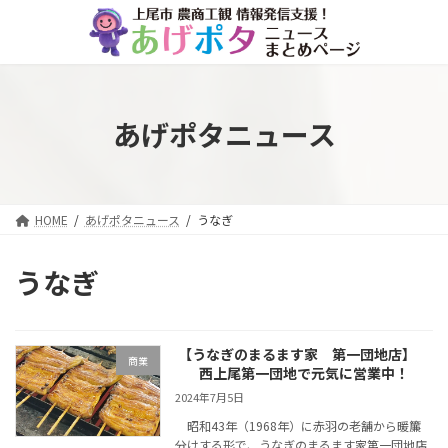
コ
ナ
ン
ビ
テ
ゲ
ン
ー
ツ
シ
へ
ョ
あげポタニュース
ス
ン
キ
に
ッ
移
プ
動
HOME
あげポタニュース
うなぎ
うなぎ
【うなぎのまるます家 第一団地店】
商業
西上尾第一団地で元気に営業中！
2024年7月5日
昭和43年（1968年）に赤羽の老舗から暖簾
分けする形で、うなぎのまるます家第一団地店