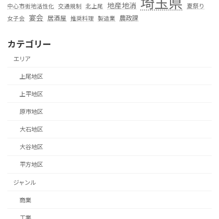
埼玉県
地産地消
夏祭り
中心市街地活性化
交通規制
北上尾
宴会
居酒屋
農政課
女子会
推奨料理
製造業
カテゴリー
エリア
上尾地区
上平地区
原市地区
大石地区
大谷地区
平方地区
ジャンル
商業
工業