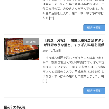
は開店しました。今年で創業56年目を迎え、二
代目女将の荒井みゆきさんが営んでいます。九
州産の活鰻を仕入れ、店で一枚一枚丁寧に串打
ちを […]
続きを読む
【割烹 芳松】 開業以来継ぎ足すタレ
原市地区
が好評のうな重と、すっぽん料理を提供
2024年2月26日
すっぽん料理を召し上がったことはあります
か？ 割烹 芳松さんでは予約制ですっぽん料理
を提供しています。 割烹 芳松さんは、小林誠
市さんと父親の２人で、平成元年（1989年）に
うなぎ・すっぽんの店として開業しました。現
[…]
続きを読む
最近の投稿