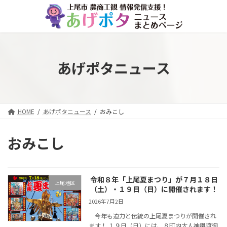
コ
ナ
ン
ビ
テ
ゲ
ン
ー
ツ
シ
へ
ョ
あげポタニュース
ス
ン
キ
に
ッ
移
プ
動
HOME
あげポタニュース
おみこし
おみこし
令和８年「上尾夏まつり」が７月１８日
上尾地区
（土）・１９日（日）に開催されます！
2026年7月2日
今年も迫力と伝統の上尾夏まつりが開催され
ます！ １９日（日）には、８町内大人神輿渡御