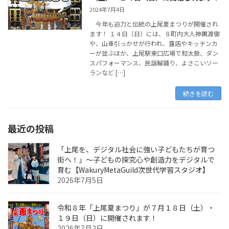
2024年7月4日
今年も迫力と伝統の上尾夏まつりが開催され
ます！ １４日（日）には、８町内大人神輿渡御
や、山車引っかせが行われ、露店やキッチンカ
ーが並ぶほか、上尾駅東口広場で和太鼓、ダン
スパフォーマンス、民謡輪踊り、よさこいソー
ランなど […]
続きを読む
最近の投稿
「上尾を、デジタル社会に強い子どもたちが育つ
街へ！」〜子どもの探究心や創造力をデジタルで
育む【WakuryMetaGuild次世代学習スタジオ】
2026年7月5日
令和８年「上尾夏まつり」が７月１８日（土）・
１９日（日）に開催されます！
2026年7月2日