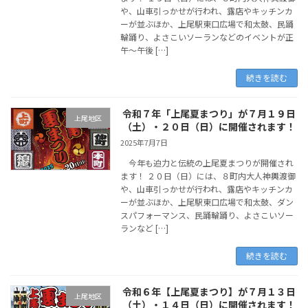
や、山車引っかせが行われ、露店やキッチンカ
ーが並ぶほか、上尾駅東口広場で和太鼓、民踊
輪踊り、よさこいソーランなどのイベントが正
午～午後 […]
続きを読む
令和７年「上尾夏まつり」が７月１９日
上尾地区
（土）・２０日（日）に開催されます！
2025年7月7日
今年も迫力と伝統の上尾夏まつりが開催され
ます！ ２０日（日）には、８町内大人神輿渡御
や、山車引っかせが行われ、露店やキッチンカ
ーが並ぶほか、上尾駅東口広場で和太鼓、ダン
スパフォーマンス、民踊輪踊り、よさこいソー
ランなど […]
続きを読む
令和６年【上尾夏まつり】が７月１３日
上尾地区
（土）・１４日（日）に開催されます！