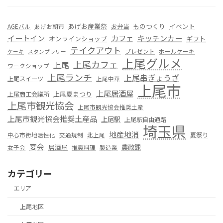
あげお産業祭
ものつくり
イベント
お弁当
AGEバル
あげお朝市
カフェ
イートイン
キッチンカー
オンラインショップ
ギフト
テイクアウト
プレゼント
ホールケーキ
ケーキ
スタンプラリー
上尾グルメ
上尾カフェ
上尾
ワークショップ
上尾ランチ
上尾串ぎょうざ
上尾スイーツ
上尾中華
上尾市
上尾居酒屋
上尾夏まつり
上尾商工会議所
上尾市観光協会
上尾市観光協会推奨土産
上尾市観光協会推奨土産品
上尾駅
上尾駅自由通路
埼玉県
地産地消
夏祭り
中心市街地活性化
交通規制
北上尾
宴会
居酒屋
農政課
女子会
推奨料理
製造業
カテゴリー
エリア
上尾地区