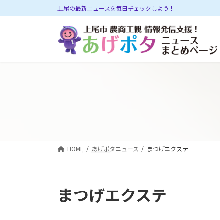
コ
ナ
上尾の最新ニュースを毎日チェックしよう！
ン
ビ
テ
ゲ
ン
ー
ツ
シ
へ
ョ
ス
ン
キ
に
ッ
移
プ
動
HOME
あげポタニュース
まつげエクステ
まつげエクステ