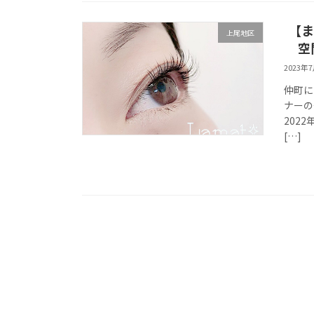
【ま
上尾地区
空
2023年
仲町に
ナーの
202
[…]