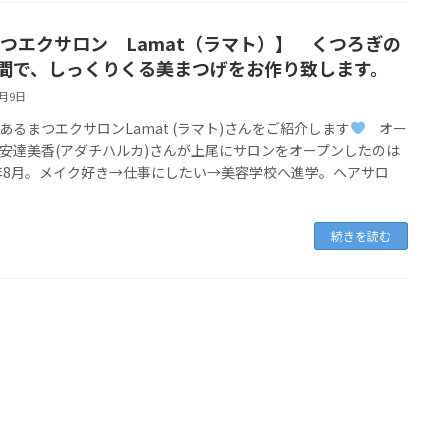
つエクサロン Lamat（ラマト）】 くつろぎの
間で、しっくりくる美まつげをお作り致します。
7月9日
あるまつエクサロンLamat (ラマト)さんをご紹介します
オー
安達美香(アダチハルカ)さんが上尾にサロンをオープンしたのは
2年8月。メイク好き→仕事にしたい→美容学校へ進学。ヘアサロ
続きを読む