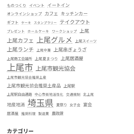
イートイン
ものつくり
イベント
カフェ
キッチンカー
オンラインショップ
テイクアウト
ギフト
ケーキ
スタンプラリー
上尾
プレゼント
ホールケーキ
ワークショップ
上尾グルメ
上尾カフェ
上尾スイーツ
上尾ランチ
上尾串ぎょうざ
上尾中華
上尾居酒屋
上尾夏まつり
上尾商工会議所
上尾市
上尾市観光協会
上尾市観光協会推奨土産
上尾市観光協会推奨土産品
上尾駅
上尾駅自由通路
中心市街地活性化
交通規制
北上尾
埼玉県
地産地消
宴会
夏祭り
女子会
居酒屋
農政課
推奨料理
製造業
カテゴリー