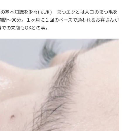
基本知識を少々( ꇐᴗꇐ ) まつエクとは人口のまつ毛を
時間～90分。１ヶ月に１回のペースで通われるお客さんが
での来店もOKとの事。