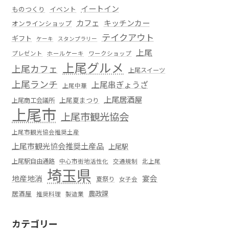
イートイン
ものつくり
イベント
カフェ
キッチンカー
オンラインショップ
テイクアウト
ギフト
ケーキ
スタンプラリー
上尾
プレゼント
ホールケーキ
ワークショップ
上尾グルメ
上尾カフェ
上尾スイーツ
上尾ランチ
上尾串ぎょうざ
上尾中華
上尾居酒屋
上尾夏まつり
上尾商工会議所
上尾市
上尾市観光協会
上尾市観光協会推奨土産
上尾市観光協会推奨土産品
上尾駅
上尾駅自由通路
中心市街地活性化
交通規制
北上尾
埼玉県
地産地消
宴会
夏祭り
女子会
居酒屋
農政課
推奨料理
製造業
カテゴリー