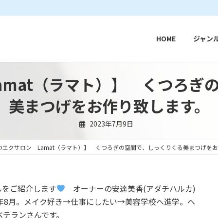
HOME
ジャン
amat（ラマト）】 くつろぎ
美まつげをお作り致します。
2023年7月9日
つエクサロン Lamat（ラマト）】 くつろぎの空間で、しっくりくる美まつげを
さんをご紹介します
オーナーの安達美香(アダチハルカ)
2年8月。メイク好き→仕事にしたい→美容学校へ進学。ヘ
ベテランさんです。