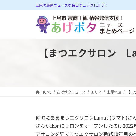
コ
ナ
上尾の最新ニュースを毎日チェックしよう！
ン
ビ
テ
ゲ
ン
ー
ツ
シ
へ
ョ
ス
ン
【まつエクサロン L
キ
に
ッ
移
プ
動
HOME
あげポタニュース
エリア
上尾地区
【ま
仲町にあるまつエクサロンLamat (ラマト)
さんが上尾にサロンをオープンしたのは202
アサロンを経てまつエクサロン勤務10年目の