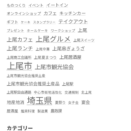
イートイン
ものつくり
イベント
カフェ
キッチンカー
オンラインショップ
テイクアウト
ギフト
ケーキ
スタンプラリー
上尾
プレゼント
ホールケーキ
ワークショップ
上尾グルメ
上尾カフェ
上尾スイーツ
上尾ランチ
上尾串ぎょうざ
上尾中華
上尾居酒屋
上尾夏まつり
上尾商工会議所
上尾市
上尾市観光協会
上尾市観光協会推奨土産
上尾市観光協会推奨土産品
上尾駅
上尾駅自由通路
中心市街地活性化
交通規制
北上尾
埼玉県
地産地消
宴会
夏祭り
女子会
居酒屋
農政課
推奨料理
製造業
カテゴリー