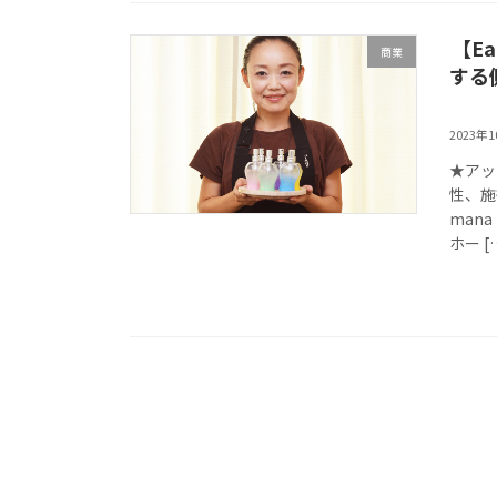
【Ea
商業
する
2023年
★アッ
性、施術
man
ホー [