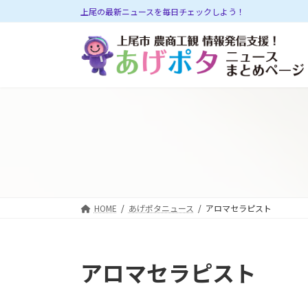
コ
ナ
上尾の最新ニュースを毎日チェックしよう！
ン
ビ
テ
ゲ
ン
ー
ツ
シ
へ
ョ
ス
ン
キ
に
ッ
移
プ
動
HOME
あげポタニュース
アロマセラピスト
アロマセラピスト