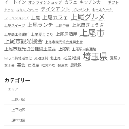
カフェ
イートイン
キッチンカー
オンラインショップ
ギフト
テイクアウト
プレゼント
ホールケーキ
ケーキ
スタンプラリー
上尾グルメ
上尾カフェ
上尾
ワークショップ
上尾ランチ
上尾串ぎょうざ
上尾スイーツ
上尾中華
上尾市
上尾居酒屋
上尾夏まつり
上尾商工会議所
上尾市観光協会
上尾市観光協会推奨土産
上尾市観光協会推奨土産品
上尾駅
上尾駅自由通路
埼玉県
地産地消
夏祭り
中心市街地活性化
交通規制
北上尾
宴会
居酒屋
農政課
女子会
推奨料理
製造業
カテゴリー
エリア
上尾地区
上平地区
原市地区