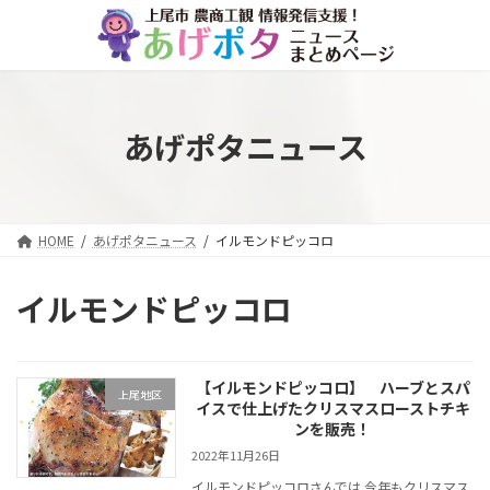
コ
ナ
ン
ビ
テ
ゲ
ン
ー
ツ
シ
へ
ョ
あげポタニュース
ス
ン
キ
に
ッ
移
プ
動
HOME
あげポタニュース
イルモンドピッコロ
イルモンドピッコロ
【イルモンドピッコロ】 ハーブとスパ
上尾地区
イスで仕上げたクリスマスローストチキ
ンを販売！
2022年11月26日
イルモンドピッコロさんでは 今年もクリスマス