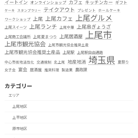
カフェ
イートイン
キッチンカー
オンラインショップ
ギフト
テイクアウト
プレゼント
ホールケーキ
ケーキ
スタンプラリー
上尾グルメ
上尾カフェ
上尾
ワークショップ
上尾ランチ
上尾串ぎょうざ
上尾スイーツ
上尾中華
上尾市
上尾居酒屋
上尾夏まつり
上尾商工会議所
上尾市観光協会
上尾市観光協会推奨土産
上尾市観光協会推奨土産品
上尾駅
上尾駅自由通路
埼玉県
地産地消
夏祭り
中心市街地活性化
交通規制
北上尾
宴会
居酒屋
農政課
女子会
推奨料理
製造業
カテゴリー
エリア
上尾地区
上平地区
原市地区