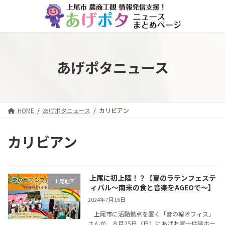
コ
ナ
ン
ビ
テ
ゲ
ン
ー
ツ
シ
へ
ョ
あげポタニュース
ス
ン
キ
に
ッ
移
プ
動
HOME
あげポタニュース
カリビアン
カリビアン
上尾に初上陸！？【夏のラテンフェステ
上尾地区
ィバル～南米の食と音楽をAGEOで～】
2024年7月16日
上尾市に活動拠点を置く「音の輪オフィス」
さんが、８月25日（日）にあげお富士住建ホー