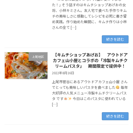
た！｣ そう話すのはキムチショップあげおの女
将、小林キミさん。友人宅で食べた手作りキム
チの美味しさに感動してレシピを必死に書き留
め実践。作り始めた瞬間に、キムチ作りは小林
さんの全て […]
続きを読む
【キムチショップあげお】 アウトドア
上尾地区
カフェ山小屋とコラボの「冷製キムチク
リームパスタ」 期間限定で提供中！
2022年8月16日
上尾市菅谷にあるアウトドアカフェ山小屋 さん
でとっても美味しいパスタを食べました
毎年
大好評の人気メニュー冷製キムチクリームパス
タ です
今日はこのパスタに使われている
[…]
続きを読む