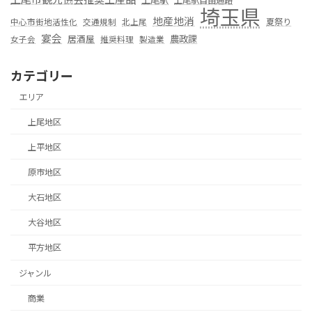
上尾駅自由通路
埼玉県
地産地消
夏祭り
中心市街地活性化
交通規制
北上尾
宴会
居酒屋
農政課
女子会
推奨料理
製造業
カテゴリー
エリア
上尾地区
上平地区
原市地区
大石地区
大谷地区
平方地区
ジャンル
商業