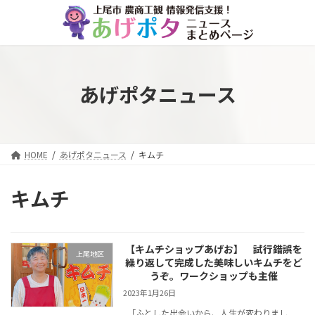
コ
ナ
ン
ビ
テ
ゲ
ン
ー
ツ
シ
へ
ョ
あげポタニュース
ス
ン
キ
に
ッ
移
プ
動
HOME
あげポタニュース
キムチ
キムチ
【キムチショップあげお】 試行錯誤を
上尾地区
繰り返して完成した美味しいキムチをど
うぞ。ワークショップも主催
2023年1月26日
｢ふとした出会いから、人生が変わりまし