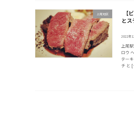
【ビ
上尾地区
とス
2022年
上尾駅
ロウ 
テーキ
チ と [