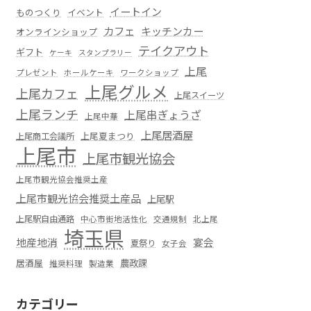
イートイン
ものつくり
イベント
カフェ
キッチンカー
オンラインショップ
テイクアウト
ギフト
ケーキ
スタンプラリー
上尾
プレゼント
ホールケーキ
ワークショップ
上尾グルメ
上尾カフェ
上尾スイーツ
上尾ランチ
上尾串ぎょうざ
上尾中華
上尾居酒屋
上尾夏まつり
上尾商工会議所
上尾市
上尾市観光協会
上尾市観光協会推奨土産
上尾市観光協会推奨土産品
上尾駅
上尾駅自由通路
中心市街地活性化
交通規制
北上尾
埼玉県
地産地消
宴会
夏祭り
女子会
居酒屋
農政課
推奨料理
製造業
カテゴリー