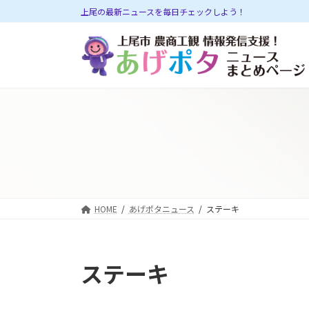
コ
ナ
上尾の最新ニュースを毎日チェックしよう！
ン
ビ
テ
ゲ
ン
ー
ツ
シ
へ
ョ
ス
ン
キ
に
ッ
移
プ
動
HOME
あげポタニュース
ステーキ
ステーキ