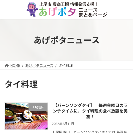
コ
ナ
ン
ビ
テ
ゲ
ン
ー
ツ
シ
へ
ョ
あげポタニュース
ス
ン
キ
に
ッ
移
プ
動
HOME
あげポタニュース
タイ料理
タイ料理
【バーンソングタイ】 毎週金曜日のラ
上尾地区
ンチタイムに、タイ料理の食べ放題を実
施！
2022年8月11日
上尾駅西口、バーンソングタイさんでは 毎週金