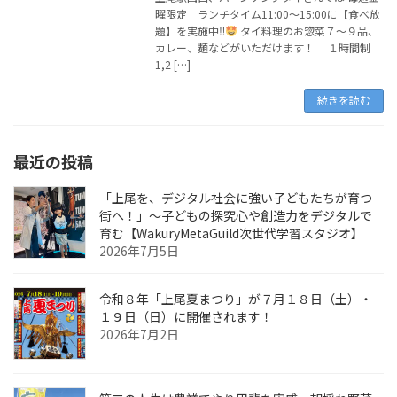
曜限定 ランチタイム11:00～15:00に【食べ放
題】を実施中‼
タイ料理のお惣菜７～９品、
カレー、麺などがいただけます！ １時間制
1,2 […]
続きを読む
最近の投稿
「上尾を、デジタル社会に強い子どもたちが育つ
街へ！」〜子どもの探究心や創造力をデジタルで
育む【WakuryMetaGuild次世代学習スタジオ】
2026年7月5日
令和８年「上尾夏まつり」が７月１８日（土）・
１９日（日）に開催されます！
2026年7月2日