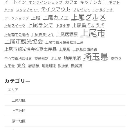
カフェ
イートイン
キッチンカー
オンラインショップ
ギフト
テイクアウト
プレゼント
ホールケーキ
ケーキ
スタンプラリー
上尾グルメ
上尾カフェ
上尾
ワークショップ
上尾ランチ
上尾串ぎょうざ
上尾スイーツ
上尾中華
上尾市
上尾居酒屋
上尾夏まつり
上尾商工会議所
上尾市観光協会
上尾市観光協会推奨土産
上尾市観光協会推奨土産品
上尾駅
上尾駅自由通路
埼玉県
地産地消
夏祭り
中心市街地活性化
交通規制
北上尾
宴会
居酒屋
農政課
女子会
推奨料理
製造業
カテゴリー
エリア
上尾地区
上平地区
原市地区