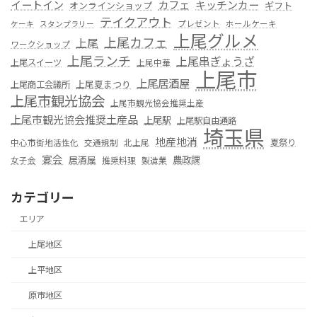
カフェ
イートイン
キッチンカー
オンラインショップ
ギフト
テイクアウト
プレゼント
ホールケーキ
ケーキ
スタンプラリー
上尾グルメ
上尾カフェ
上尾
ワークショップ
上尾ランチ
上尾串ぎょうざ
上尾スイーツ
上尾中華
上尾市
上尾居酒屋
上尾夏まつり
上尾商工会議所
上尾市観光協会
上尾市観光協会推奨土産
上尾市観光協会推奨土産品
上尾駅
上尾駅自由通路
埼玉県
地産地消
夏祭り
中心市街地活性化
交通規制
北上尾
宴会
居酒屋
農政課
女子会
推奨料理
製造業
カテゴリー
エリア
上尾地区
上平地区
原市地区