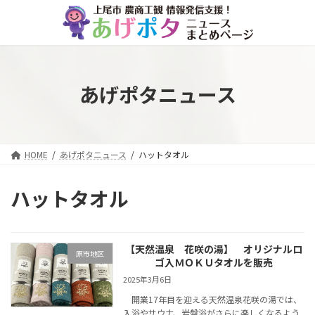
コ
ナ
ン
ビ
テ
ゲ
ン
ー
ツ
シ
へ
ョ
あげポタニュース
ス
ン
キ
に
ッ
移
プ
動
HOME
あげポタニュース
ハットタオル
ハットタオル
【天然温泉 花咲の湯】 オリジナルロ
原市地区
ゴ入ＭＯＫＵタオルを販売
2025年3月6日
開業17年目を迎える天然温泉花咲の湯では、
入浴やサウナ、岩盤浴がさらに楽しくなるよう