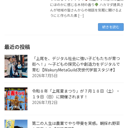
にほのかに感じる木材の香り
ハカマダ建具さ
んが地域の皆さんからの相談を気軽に聞けるよ
うにと作られた素 […]
続きを読む
最近の投稿
「上尾を、デジタル社会に強い子どもたちが育つ
街へ！」〜子どもの探究心や創造力をデジタルで
育む【WakuryMetaGuild次世代学習スタジオ】
2026年7月5日
令和８年「上尾夏まつり」が７月１８日（土）・
１９日（日）に開催されます！
2026年7月2日
第二の人生は農業でやり甲斐を実感。朝採れ野菜