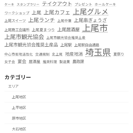
テイクアウト
プレゼント
ホールケーキ
ケーキ
スタンプラリー
上尾グルメ
上尾カフェ
上尾
ワークショップ
上尾ランチ
上尾串ぎょうざ
上尾スイーツ
上尾中華
上尾市
上尾居酒屋
上尾夏まつり
上尾商工会議所
上尾市観光協会
上尾市観光協会推奨土産
上尾市観光協会推奨土産品
上尾駅
上尾駅自由通路
埼玉県
地産地消
夏祭り
中心市街地活性化
交通規制
北上尾
宴会
居酒屋
農政課
女子会
推奨料理
製造業
カテゴリー
エリア
上尾地区
上平地区
原市地区
大石地区