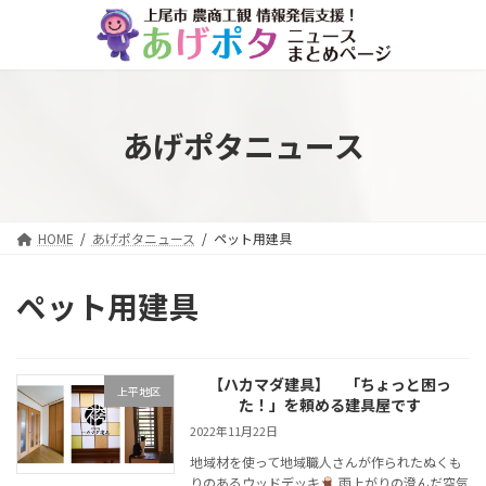
コ
ナ
ン
ビ
テ
ゲ
ン
ー
ツ
シ
へ
ョ
あげポタニュース
ス
ン
キ
に
ッ
移
プ
動
HOME
あげポタニュース
ペット用建具
ペット用建具
【ハカマダ建具】 「ちょっと困っ
上平地区
た！」を頼める建具屋です
2022年11月22日
地域材を使って地域職人さんが作られたぬくも
りのあるウッドデッキ
雨上がりの澄んだ空気