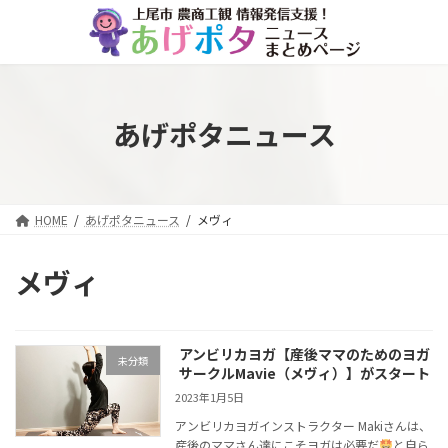
コ
ナ
ン
ビ
テ
ゲ
ン
ー
ツ
シ
へ
ョ
あげポタニュース
ス
ン
キ
に
ッ
移
プ
動
HOME
あげポタニュース
メヴィ
メヴィ
アンビリカヨガ【産後ママのためのヨガ
未分類
サークルMavie（メヴィ）】がスタート
2023年1月5日
アンビリカヨガインストラクター Makiさんは、
産後のママさん達にこそヨガは必要だ
と自ら