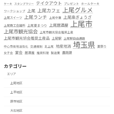
テイクアウト
プレゼント
ホールケーキ
ケーキ
スタンプラリー
上尾グルメ
上尾カフェ
上尾
ワークショップ
上尾ランチ
上尾串ぎょうざ
上尾スイーツ
上尾中華
上尾市
上尾居酒屋
上尾夏まつり
上尾商工会議所
上尾市観光協会
上尾市観光協会推奨土産
上尾市観光協会推奨土産品
上尾駅
上尾駅自由通路
埼玉県
地産地消
夏祭り
中心市街地活性化
交通規制
北上尾
宴会
居酒屋
農政課
女子会
推奨料理
製造業
カテゴリー
エリア
上尾地区
上平地区
原市地区
大石地区