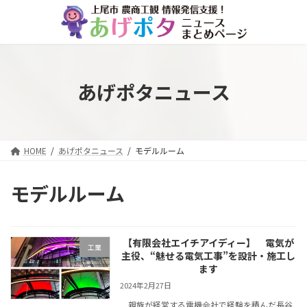
コ
ナ
ン
ビ
テ
ゲ
ン
ー
ツ
シ
へ
ョ
あげポタニュース
ス
ン
キ
に
ッ
移
プ
動
HOME
あげポタニュース
モデルルーム
モデルルーム
【有限会社エイチアイディー】 電気が
工業
主役、“魅せる電気工事”を設計・施工し
ます
2024年2月27日
親族が経営する電機会社で経験を積んだ長谷