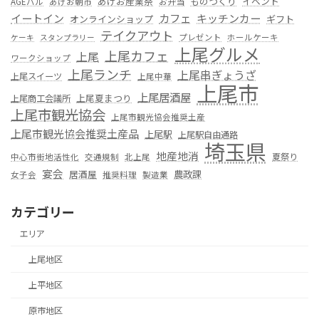
あげお産業祭
ものつくり
イベント
お弁当
AGEバル
あげお朝市
カフェ
イートイン
キッチンカー
オンラインショップ
ギフト
テイクアウト
プレゼント
ホールケーキ
ケーキ
スタンプラリー
上尾グルメ
上尾カフェ
上尾
ワークショップ
上尾ランチ
上尾串ぎょうざ
上尾スイーツ
上尾中華
上尾市
上尾居酒屋
上尾夏まつり
上尾商工会議所
上尾市観光協会
上尾市観光協会推奨土産
上尾市観光協会推奨土産品
上尾駅
上尾駅自由通路
埼玉県
地産地消
夏祭り
中心市街地活性化
交通規制
北上尾
宴会
居酒屋
農政課
女子会
推奨料理
製造業
カテゴリー
エリア
上尾地区
上平地区
原市地区