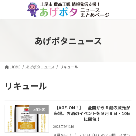
コ
ナ
ン
ビ
テ
ゲ
ン
ー
ツ
シ
へ
ョ
あげポタニュース
ス
ン
キ
に
ッ
移
プ
動
HOME
あげポタニュース
リキュール
リキュール
【AGE-ON！】 全国から６蔵の蔵元が
上尾地区
来場。お酒のイベントを９月９日・10日
に開催！
2023年9月1日
９月９日（土）・10日（日）の２日間、イオン