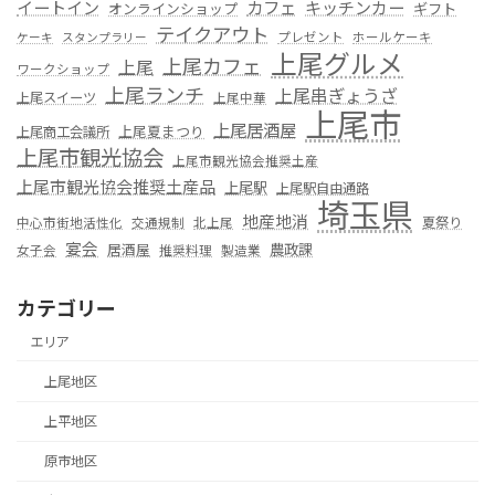
カフェ
イートイン
キッチンカー
オンラインショップ
ギフト
テイクアウト
プレゼント
ホールケーキ
ケーキ
スタンプラリー
上尾グルメ
上尾カフェ
上尾
ワークショップ
上尾ランチ
上尾串ぎょうざ
上尾スイーツ
上尾中華
上尾市
上尾居酒屋
上尾夏まつり
上尾商工会議所
上尾市観光協会
上尾市観光協会推奨土産
上尾市観光協会推奨土産品
上尾駅
上尾駅自由通路
埼玉県
地産地消
夏祭り
中心市街地活性化
交通規制
北上尾
宴会
居酒屋
農政課
女子会
推奨料理
製造業
カテゴリー
エリア
上尾地区
上平地区
原市地区