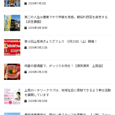
2026年7月2日
第二の人生は農業でやり甲斐を実感。朝採れ野菜を直売する
【武笠農園】
2026年6月18日
第４回上尾串ぎょうざフェス 5月23日（土）開催！
2026年5月21日
肉屋の居酒屋で、がっつりお肉を！【酒笑酒笑 上尾店】
2026年3月23日
上尾ロータリークラブは、地域社会に貢献できるよう奉仕活動
を展開しています
2026年3月20日
農福連携農場が、障がい者スタッフを募集中 【（株）ファー