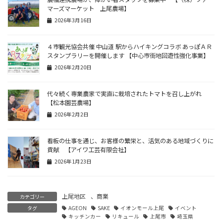
マーズマーケット 上尾農場】
2026年3月16日
４市観光協会共催 中山道 駅からハイキングコラボ あっぽＡＲ
スタンプラリーを開催します 【中心市街地回遊性強化事業】
2026年2月20日
代々続く専業農家で実直に栽培されたトマトを召し上がれ
【松本園芸農場】
2026年2月2日
看板の仕事を通じ、お客様の繁栄と、活気のある地域づくりに
貢献 【アイワ工芸有限会社】
2026年1月23日
上尾地区
、
商業
カテゴリー
タグ
AGEON
SAKE
イオンモール上尾
イベント
キッチンカー
リキュール
上尾市
埼玉県