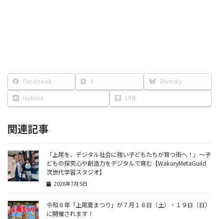
Facebook
X
Bluesky
Hatena
LINE
関連記事
「上尾を、デジタル社会に強い子どもたちが育つ街へ！」〜子
どもの探究心や創造力をデジタルで育む【WakuryMetaGuild
次世代学習スタジオ】
2026年7月5日
令和８年「上尾夏まつり」が７月１８日（土）・１９日（日）
に開催されます！