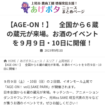
コ
ナ
ン
ビ
テ
ゲ
ン
ー
ツ
シ
【AGE-ON！】 全国から６蔵
へ
ョ
ス
ン
の蔵元が来場。お酒のイベント
キ
に
ッ
移
を９月９日・10日に開催！
プ
動
2023年9月1日
HOME
あげポタニュース
エリア
上尾地区
【AGE-ON！】 全国から６蔵の蔵元が来場。お酒のイベントを９月９日・10
日に開催！
９月９日（土）・10日（日）の２日間、イオンモール上尾で
「AGE-ON！ vol1.SAKE PARK」が開催されます。
日本全国から６蔵の蔵元が来場。キッチンカー、アニメーション
ダンスやフレアバーテンダー、元Miss SAKE 埼玉代表の方々など
が集うお酒のイベントです。ぜひお越しください！