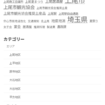
上尾居酒屋
上尾夏まつり
上尾商工会議所
上尾市観光協会
上尾市観光協会推奨土産
上尾市観光協会推奨土産品
上尾駅
上尾駅自由通路
埼玉県
地産地消
夏祭り
中心市街地活性化
交通規制
北上尾
宴会
居酒屋
農政課
女子会
推奨料理
製造業
カテゴリー
エリア
上尾地区
上平地区
原市地区
大石地区
大谷地区
平方地区