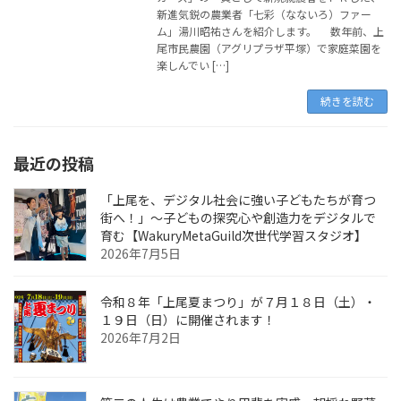
新進気鋭の農業者「七彩（なないろ）ファー
ム」湯川昭祐さんを紹介します。 数年前、上
尾市民農園（アグリプラザ平塚）で家庭菜園を
楽しんでい […]
続きを読む
最近の投稿
「上尾を、デジタル社会に強い子どもたちが育つ
街へ！」〜子どもの探究心や創造力をデジタルで
育む【WakuryMetaGuild次世代学習スタジオ】
2026年7月5日
令和８年「上尾夏まつり」が７月１８日（土）・
１９日（日）に開催されます！
2026年7月2日