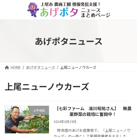
コ
ナ
ン
ビ
テ
ゲ
ン
ー
ツ
シ
へ
ョ
あげポタニュース
ス
ン
キ
に
ッ
移
プ
動
HOME
あげポタニュース
上尾ニューノウカーズ
上尾ニューノウカーズ
【七彩ファーム 湯川昭祐さん】 無農
上平地区
薬野菜の栽培に奮闘中！
2024年6月29日
昨年度のあげお産業祭で、「上尾ニューノウ
カーズ」の一員として新規就農者をＰＲした、