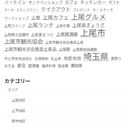
カフェ
イートイン
キッチンカー
オンラインショップ
ギフト
テイクアウト
プレゼント
ホールケーキ
ケーキ
スタンプラリー
上尾グルメ
上尾カフェ
上尾
ワークショップ
上尾ランチ
上尾串ぎょうざ
上尾スイーツ
上尾中華
上尾市
上尾居酒屋
上尾夏まつり
上尾商工会議所
上尾市観光協会
上尾市観光協会推奨土産
上尾市観光協会推奨土産品
上尾駅
上尾駅自由通路
埼玉県
地産地消
夏祭り
中心市街地活性化
交通規制
北上尾
宴会
居酒屋
農政課
女子会
推奨料理
製造業
カテゴリー
エリア
上尾地区
上平地区
原市地区