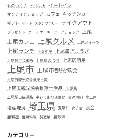
イートイン
ものつくり
イベント
カフェ
キッチンカー
オンラインショップ
テイクアウト
ギフト
ケーキ
スタンプラリー
上尾
プレゼント
ホールケーキ
ワークショップ
上尾グルメ
上尾カフェ
上尾スイーツ
上尾ランチ
上尾串ぎょうざ
上尾中華
上尾居酒屋
上尾夏まつり
上尾商工会議所
上尾市
上尾市観光協会
上尾市観光協会推奨土産
上尾市観光協会推奨土産品
上尾駅
上尾駅自由通路
中心市街地活性化
交通規制
北上尾
埼玉県
地産地消
宴会
夏祭り
女子会
居酒屋
農政課
推奨料理
製造業
カテゴリー