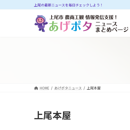
コ
ナ
上尾の最新ニュースを毎日チェックしよう！
ン
ビ
テ
ゲ
ン
ー
ツ
シ
へ
ョ
ス
ン
キ
に
ッ
移
プ
動
HOME
あげポタニュース
上尾本屋
上尾本屋