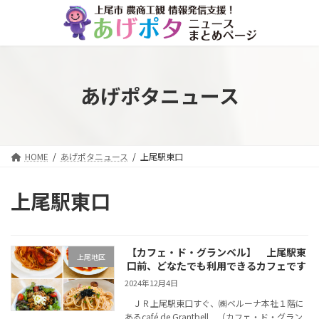
コ
ナ
ン
ビ
テ
ゲ
ン
ー
ツ
シ
へ
ョ
あげポタニュース
ス
ン
キ
に
ッ
移
プ
動
HOME
あげポタニュース
上尾駅東口
上尾駅東口
【カフェ・ド・グランベル】 上尾駅東
上尾地区
口前、どなたでも利用できるカフェです
2024年12月4日
ＪＲ上尾駅東口すぐ、㈱ベルーナ本社１階に
あるcafé de Grantbell （カフェ・ド・グラン