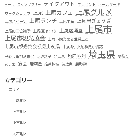
テイクアウト
プレゼント
ホールケーキ
ケーキ
スタンプラリー
上尾グルメ
上尾カフェ
上尾
ワークショップ
上尾ランチ
上尾串ぎょうざ
上尾スイーツ
上尾中華
上尾市
上尾居酒屋
上尾夏まつり
上尾商工会議所
上尾市観光協会
上尾市観光協会推奨土産
上尾市観光協会推奨土産品
上尾駅
上尾駅自由通路
埼玉県
地産地消
夏祭り
中心市街地活性化
交通規制
北上尾
宴会
居酒屋
農政課
女子会
推奨料理
製造業
カテゴリー
エリア
上尾地区
上平地区
原市地区
大石地区