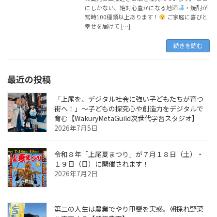
にしかない、絶対心豊かになる地酒
・焼酎が
常時100種類以上あります！
ご家庭に喜びと
幸せを届けて […]
続きを読む
最近の投稿
「上尾を、デジタル社会に強い子どもたちが育つ
街へ！」〜子どもの探究心や創造力をデジタルで
育む【WakuryMetaGuild次世代学習スタジオ】
2026年7月5日
令和８年「上尾夏まつり」が７月１８日（土）・
１９日（日）に開催されます！
2026年7月2日
第二の人生は農業でやり甲斐を実感。朝採れ野菜