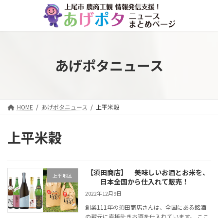
コ
ナ
ン
ビ
テ
ゲ
ン
ー
ツ
シ
へ
ョ
あげポタニュース
ス
ン
キ
に
ッ
移
プ
動
HOME
あげポタニュース
上平米穀
上平米穀
【須田商店】 美味しいお酒とお米を、
上平地区
日本全国から仕入れて販売！
2022年12月9日
創業111年の須田商店さんは、全国にある銘酒
の蔵元に直接赴きお酒を仕入れています。 ここ