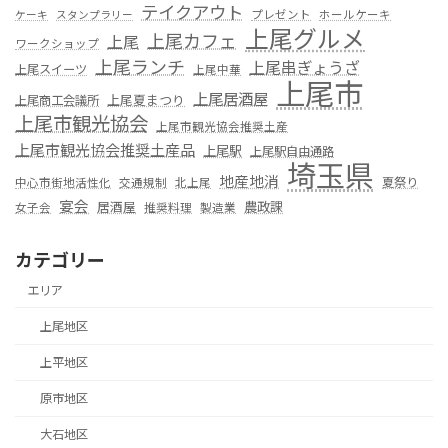
テイクアウト
プレゼント
ホールケーキ
ケーキ
スタンプラリー
上尾グルメ
上尾カフェ
上尾
ワークショップ
上尾ランチ
上尾串ぎょうざ
上尾スイーツ
上尾中華
上尾市
上尾居酒屋
上尾夏まつり
上尾商工会議所
上尾市観光協会
上尾市観光協会推奨土産
上尾市観光協会推奨土産品
上尾駅
上尾駅自由通路
埼玉県
地産地消
夏祭り
中心市街地活性化
交通規制
北上尾
宴会
居酒屋
農政課
女子会
推奨料理
製造業
カテゴリー
エリア
上尾地区
上平地区
原市地区
大石地区