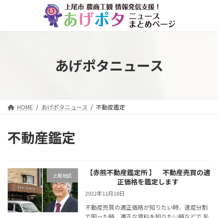
コ
ナ
ン
ビ
テ
ゲ
ン
ー
ツ
シ
へ
ョ
あげポタニュース
ス
ン
キ
に
ッ
移
プ
動
HOME
あげポタニュース
不動産鑑定
不動産鑑定
【赤熊不動産鑑定所 】 不動産売買の適
上尾地区
正価格を鑑定します
2022年11月18日
不動産売買の適正価格が知りたい時、遺産分割
で困った時、適正な賃料を知りたい時などで 私