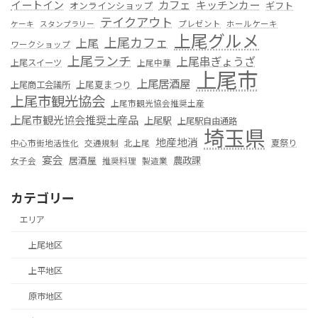
カフェ
イートイン
キッチンカー
オンラインショップ
ギフト
テイクアウト
プレゼント
ホールケーキ
ケーキ
スタンプラリー
上尾グルメ
上尾カフェ
上尾
ワークショップ
上尾ランチ
上尾串ぎょうざ
上尾スイーツ
上尾中華
上尾市
上尾居酒屋
上尾夏まつり
上尾商工会議所
上尾市観光協会
上尾市観光協会推奨土産
上尾市観光協会推奨土産品
上尾駅
上尾駅自由通路
埼玉県
地産地消
夏祭り
中心市街地活性化
交通規制
北上尾
宴会
居酒屋
農政課
女子会
推奨料理
製造業
カテゴリー
エリア
上尾地区
上平地区
原市地区