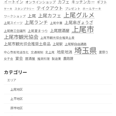
カフェ
イートイン
キッチンカー
オンラインショップ
ギフト
テイクアウト
プレゼント
ホールケーキ
ケーキ
スタンプラリー
上尾グルメ
上尾カフェ
上尾
ワークショップ
上尾ランチ
上尾串ぎょうざ
上尾スイーツ
上尾中華
上尾市
上尾居酒屋
上尾夏まつり
上尾商工会議所
上尾市観光協会
上尾市観光協会推奨土産
上尾市観光協会推奨土産品
上尾駅
上尾駅自由通路
埼玉県
地産地消
夏祭り
中心市街地活性化
交通規制
北上尾
宴会
居酒屋
農政課
女子会
推奨料理
製造業
カテゴリー
エリア
上尾地区
上平地区
原市地区