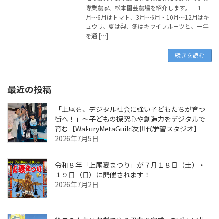
専業農家、松本園芸農場を紹介します。 1
月〜6月はトマト、3月〜6月・10月〜12月はキ
ュウリ、夏は梨、冬はキウイフルーツと、一年
を通 […]
続きを読む
最近の投稿
「上尾を、デジタル社会に強い子どもたちが育つ
街へ！」〜子どもの探究心や創造力をデジタルで
育む【WakuryMetaGuild次世代学習スタジオ】
2026年7月5日
令和８年「上尾夏まつり」が７月１８日（土）・
１９日（日）に開催されます！
2026年7月2日