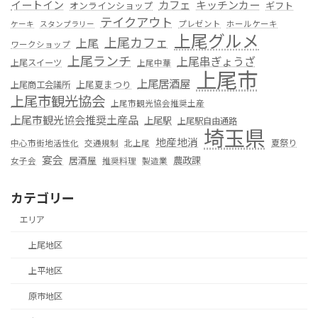
カフェ
イートイン
キッチンカー
オンラインショップ
ギフト
テイクアウト
プレゼント
ホールケーキ
ケーキ
スタンプラリー
上尾グルメ
上尾カフェ
上尾
ワークショップ
上尾ランチ
上尾串ぎょうざ
上尾スイーツ
上尾中華
上尾市
上尾居酒屋
上尾夏まつり
上尾商工会議所
上尾市観光協会
上尾市観光協会推奨土産
上尾市観光協会推奨土産品
上尾駅
上尾駅自由通路
埼玉県
地産地消
夏祭り
中心市街地活性化
交通規制
北上尾
宴会
居酒屋
農政課
女子会
推奨料理
製造業
カテゴリー
エリア
上尾地区
上平地区
原市地区