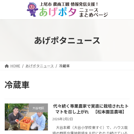
コ
ナ
ン
ビ
テ
ゲ
ン
ー
ツ
シ
へ
ョ
あげポタニュース
ス
ン
キ
に
ッ
移
プ
動
HOME
あげポタニュース
冷蔵車
冷蔵車
代々続く専業農家で実直に栽培されたト
大谷地区
マトを召し上がれ 【松本園芸農場】
2026年2月2日
大谷本郷（大谷小学校東すぐ）で、ハウス栽
培の野菜や露地栽培を８代にわたり続けている